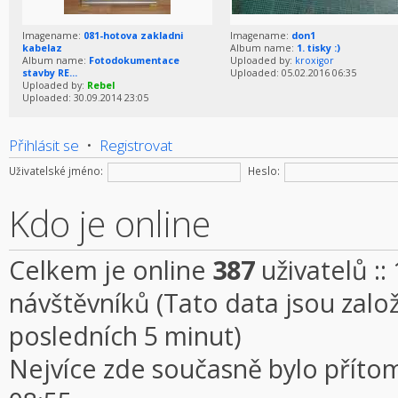
Imagename:
081-hotova zakladni
Imagename:
don1
kabelaz
Album name:
1. tisky :)
Album name:
Fotodokumentace
Uploaded by:
kroxigor
stavby RE...
Uploaded: 05.02.2016 06:35
Uploaded by:
Rebel
Uploaded: 30.09.2014 23:05
Přihlásit se
•
Registrovat
Uživatelské jméno:
Heslo:
Kdo je online
Celkem je online
387
uživatelů ::
návštěvníků (Tato data jsou založe
posledních 5 minut)
Nejvíce zde současně bylo přít