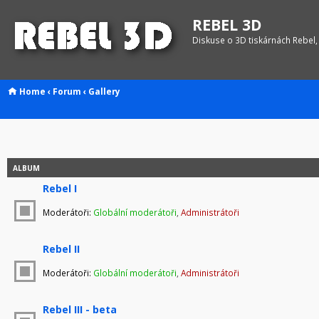
REBEL 3D
Diskuse o 3D tiskárnách Rebel,
Home
‹
Forum
‹
Gallery
ALBUM
Rebel I
Moderátoři:
Globální moderátoři
,
Administrátoři
Rebel II
Moderátoři:
Globální moderátoři
,
Administrátoři
Rebel III - beta