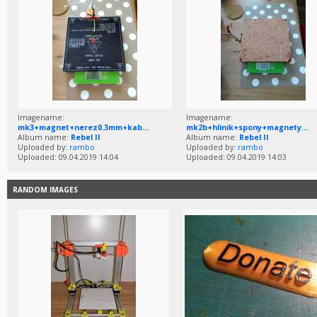
Imagename:
Imagename:
mk3+magnet+nerez0.3mm+kab...
mk2b+hlinik+spony+magnety...
Album name:
Rebel II
Album name:
Rebel II
Uploaded by:
rambo
Uploaded by:
rambo
Uploaded: 09.04.2019 14:04
Uploaded: 09.04.2019 14:03
RANDOM IMAGES