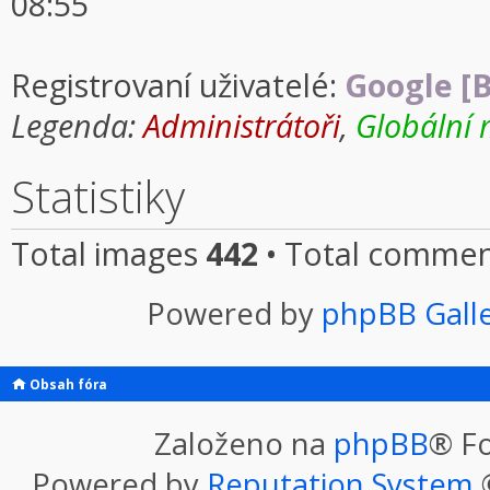
08:55
Registrovaní uživatelé:
Google [B
Legenda:
Administrátoři
,
Globální 
Statistiky
Total images
442
• Total comme
Powered by
phpBB Gall
Obsah fóra
Založeno na
phpBB
® F
Powered by
Reputation System
©