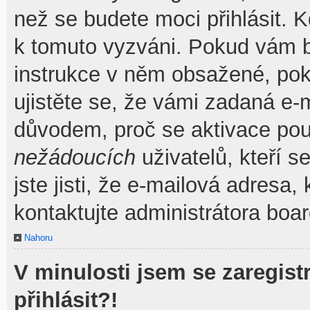
než se budete moci přihlásit. Kd
k tomuto vyzváni. Pokud vám by
instrukce v něm obsažené, poku
ujistěte se, že vámi zadaná e-
důvodem, proč se aktivace pou
nežádoucích
uživatelů, kteří s
jste jisti, že e-mailová adresa, 
kontaktujte administrátora boar
Nahoru
V minulosti jsem se zaregis
přihlásit?!