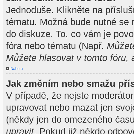
Jednoduše. Klikněte na přísluš
tématu. Možná bude nutné se re
do diskuze. To, co vám je povo
fóra nebo tématu (Např.
Můžete
Můžete hlasovat v tomto fóru, 
Nahoru
Jak změním nebo smažu pří
V případě, že nejste moderátor
upravovat nebo mazat jen svoj
(někdy jen do omezeného času p
upravit
. Pokud již někdo odpov