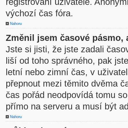
registrovaní uživatelé. Anony
výchozí čas fóra.
Nahoru
Změnil jsem časové pásmo, al
Jste si jisti, že jste zadali č
liší od toho správného, pak js
letní nebo zimní čas, v uživa
přepnout mezi těmito dvěma č
čas pořád neodpovídá tomu so
přímo na serveru a musí být a
Nahoru