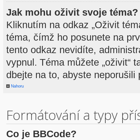
Jak mohu oživit svoje téma?
Kliknutím na odkaz „Oživit téma
téma, čímž ho posunete na prv
tento odkaz nevidíte, adminis
vypnul. Téma můžete „oživit“ t
dbejte na to, abyste neporušili 
Nahoru
Formátování a typy př
Co je BBCode?