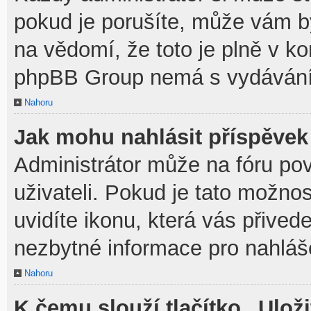
pokud je porušíte, může vám b
na vědomí, že toto je plně v k
phpBB Group nemá s vydávání
Nahoru
Jak mohu nahlásit příspěve
Administrátor může na fóru po
uživateli. Pokud je tato možno
uvidíte ikonu, která vás přived
nezbytné informace pro nahláš
Nahoru
K čemu slouží tlačítko „Uloži