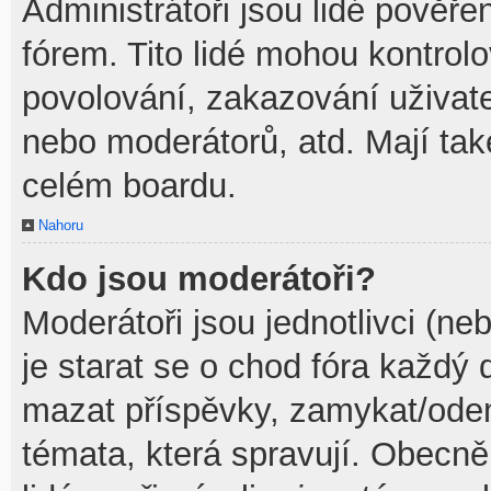
Administrátoři jsou lidé pověře
fórem. Tito lidé mohou kontrol
povolování, zakazování uživate
nebo moderátorů, atd. Mají ta
celém boardu.
Nahoru
Kdo jsou moderátoři?
Moderátoři jsou jednotlivci (neb
je starat se o chod fóra každý
mazat příspěvky, zamykat/odem
témata, která spravují. Obecně