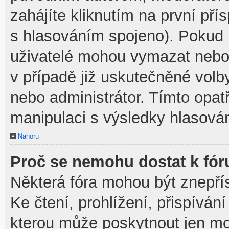
zahájíte kliknutím na první pří
s hlasováním spojeno). Pokud 
uživatelé mohou vymazat nebo 
v případě již uskutečněné volb
nebo administrátor. Tímto opa
manipulaci s výsledky hlasován
Nahoru
Proč se nemohu dostat k fór
Některá fóra mohou být znepří
Ke čtení, prohlížení, přispívání
kterou může poskytnout jen mod