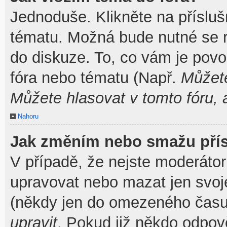
Jednoduše. Klikněte na přísluš
tématu. Možná bude nutné se re
do diskuze. To, co vám je povo
fóra nebo tématu (Např.
Můžete
Můžete hlasovat v tomto fóru, 
Nahoru
Jak změním nebo smažu pří
V případě, že nejste moderátor
upravovat nebo mazat jen svoj
(někdy jen do omezeného času p
upravit
. Pokud již někdo odpov