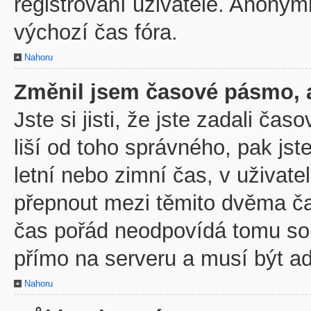
registrovaní uživatelé. Anony
výchozí čas fóra.
Nahoru
Změnil jsem časové pásmo, al
Jste si jisti, že jste zadali č
liší od toho správného, pak js
letní nebo zimní čas, v uživa
přepnout mezi těmito dvěma č
čas pořád neodpovídá tomu so
přímo na serveru a musí být a
Nahoru