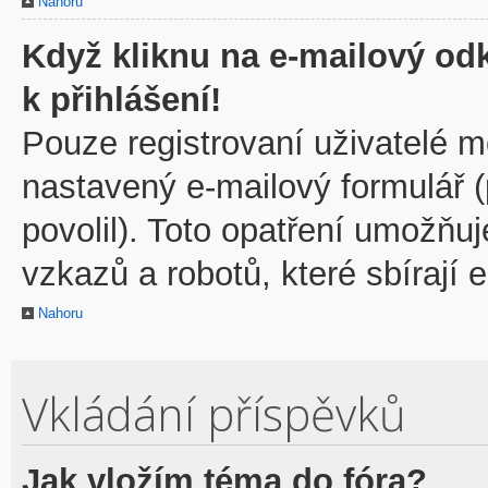
Nahoru
Když kliknu na e-mailový odk
k přihlášení!
Pouze registrovaní uživatelé m
nastavený e-mailový formulář 
povolil). Toto opatření umožňu
vzkazů a robotů, které sbírají 
Nahoru
Vkládání příspěvků
Jak vložím téma do fóra?