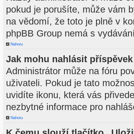
pokud je porušíte, může vám b
na vědomí, že toto je plně v k
phpBB Group nemá s vydávání
Nahoru
Jak mohu nahlásit příspěve
Administrátor může na fóru po
uživateli. Pokud je tato možno
uvidíte ikonu, která vás přived
nezbytné informace pro nahláš
Nahoru
K čemu slouží tlačítko „Uloži