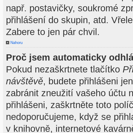
např. postavičky, soukromé zpr
přihlášení do skupin, atd. Vřel
Zabere to jen pár chvil.
Nahoru
Proč jsem automaticky odhl
Pokud nezaškrtnete tlačítko
Př
návštěvě
, budete přihlášeni je
zabránit zneužití vašeho účtu 
přihlášeni, zaškrtněte toto pol
nedoporučujeme, když se přihla
v knihovně, internetové kavárně