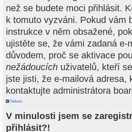
než se budete moci přihlásit. Kd
k tomuto vyzváni. Pokud vám by
instrukce v něm obsažené, poku
ujistěte se, že vámi zadaná e-
důvodem, proč se aktivace pou
nežádoucích
uživatelů, kteří s
jste jisti, že e-mailová adresa, 
kontaktujte administrátora boar
Nahoru
V minulosti jsem se zaregis
přihlásit?!