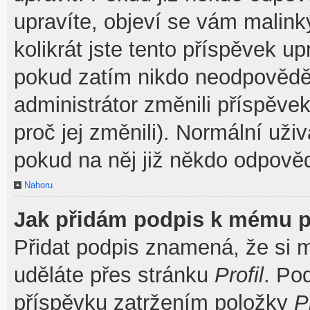
upravíte, objeví se vám malink
kolikrát jste tento příspěvek u
pokud zatím nikdo neodpovědě
administrátor změnili příspěve
proč jej změnili). Normální už
pokud na něj již někdo odpověd
Nahoru
Jak přidám podpis k mému p
Přidat podpis znamená, že si mu
uděláte přes stránku
Profil
. Po
příspěvku zatržením položky
P