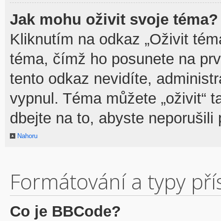
Jak mohu oživit svoje téma?
Kliknutím na odkaz „Oživit téma
téma, čímž ho posunete na prv
tento odkaz nevidíte, adminis
vypnul. Téma můžete „oživit“ t
dbejte na to, abyste neporušili 
Nahoru
Formátování a typy př
Co je BBCode?