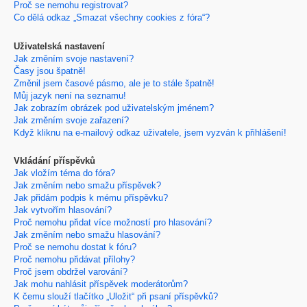
Proč se nemohu registrovat?
Co dělá odkaz „Smazat všechny cookies z fóra“?
Uživatelská nastavení
Jak změním svoje nastavení?
Časy jsou špatně!
Změnil jsem časové pásmo, ale je to stále špatně!
Můj jazyk není na seznamu!
Jak zobrazím obrázek pod uživatelským jménem?
Jak změním svoje zařazení?
Když kliknu na e-mailový odkaz uživatele, jsem vyzván k přihlášení!
Vkládání příspěvků
Jak vložím téma do fóra?
Jak změním nebo smažu příspěvek?
Jak přidám podpis k mému příspěvku?
Jak vytvořím hlasování?
Proč nemohu přidat více možností pro hlasování?
Jak změním nebo smažu hlasování?
Proč se nemohu dostat k fóru?
Proč nemohu přidávat přílohy?
Proč jsem obdržel varování?
Jak mohu nahlásit příspěvek moderátorům?
K čemu slouží tlačítko „Uložit“ při psaní příspěvků?