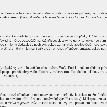
 na obrazovce fóra nebo tématu. Možná bude nutné se registrovat, než budete
ra nebo tématu (Např.
Můžete přidat nová téma do tohoto fóra, Můžete hlasovat
nistrátor, tak můžete upravovat nebo mazat jen svoje příspěvky. Můžete upr
Pokud již někdo odpověděl na váš příspěvek a vy ho upravíte, objeví se vám 
ravovali. Tento dodatek se neobjeví, pokud zatím nikdo neodpověděl nebo poku
 proč jej změnili). Normální uživatelé nemohou příspěvek smazat, pokud na n
ív nějaký vytvořit. To uděláte přes stránku
Profil
. Podpis můžete přidat k pr
ný podpis pro všechny vaše příspěvky zaškrtnutím příslušného políčka v nasta
o zaškrtnutí).
řidáte nový příspěvek (nebo upravujete první příspěvek, pokud můžete) měli 
kud to nevidíte, zřejmě nemáte oprávnění vytvářet ankety). Měli byste zada
ěte na
Přidat odpověď
. Můžete také přidat časový limit pro anketu, kde 0 z
oardu.