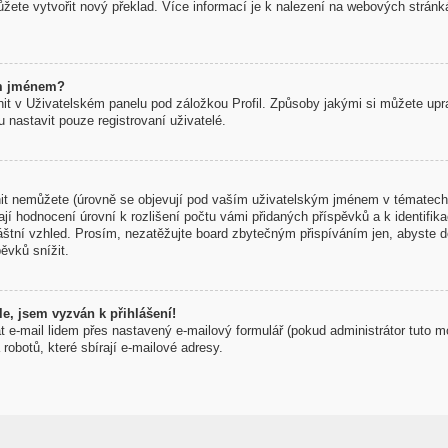
žete vytvořit nový překlad. Více informací je k nalezení na webových strán
ým jménem?
t v Uživatelském panelu pod záložkou Profil. Způsoby jakými si můžete uprav
nastavit pouze registrovaní uživatelé.
t nemůžete (úrovně se objevují pod vaším uživatelským jménem v tématech 
í hodnocení úrovní k rozlišení počtu vámi přidaných příspěvků a k identifikac
áštní vzhled. Prosím, nezatěžujte board zbytečným přispíváním jen, abyste d
ěvků snížit.
e, jsem vyzván k přihlášení!
t e-mail lidem přes nastavený e-mailový formulář (pokud administrátor tuto m
obotů, které sbírají e-mailové adresy.