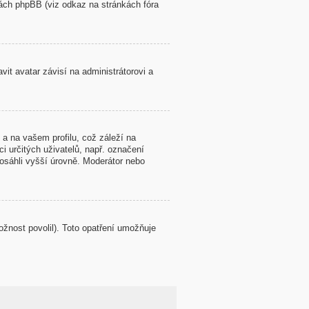
kách phpBB (viz odkaz na stránkách fóra
it avatar závisí na administrátorovi a
a na vašem profilu, což záleží na
i určitých uživatelů, např. označení
osáhli vyšší úrovně. Moderátor nebo
ožnost povolil). Toto opatření umožňuje