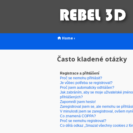
Home
‹
Často kladené otázky
Registrace a přihlášení
Proč se nemohu přihlásit?
Je vůbec potřeba se registrovat?
Proč jsem automaticky odhlášen?
Jak zabráním, aby se moje uživatelské jméno
přihlášených?
Zapomněl jsem heslo!
Zaregistroval jsem se, ale nemohu se přihlási
V minulosti jsem se zaregistroval, ovšem nyní
Co znamená COPPA?
Proč se nemohu registrovat?
Co dělá odkaz „Smazat všechny cookies z fó