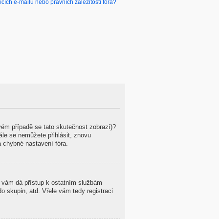
ích e-mailů nebo právních záležitostí fóra?
ovém případě se tato skutečnost zobrazí)?
tále se nemůžete přihlásit, znovu
á chybné nastavení fóra.
ce vám dá přístup k ostatním službám
 skupin, atd. Vřele vám tedy registraci