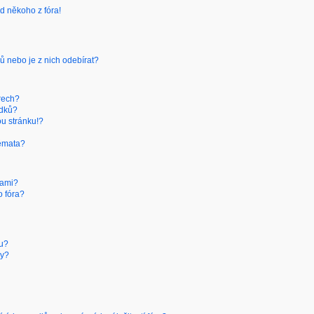
d někoho z fóra!
ů nebo je z nich odebírat?
rech?
edků?
ou stránku!?
témata?
kami?
o fóra?
ru?
hy?