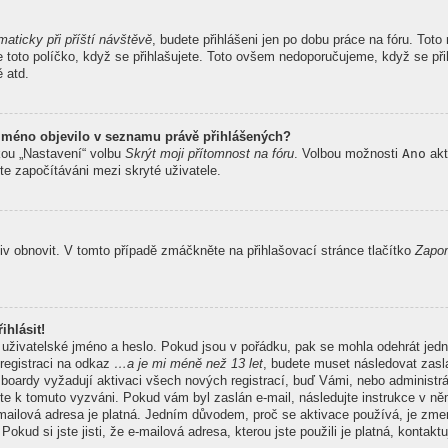
maticky při příští návštěvě
, budete přihlášeni jen po dobu práce na fóru. Tot
te toto políčko, když se přihlašujete. Toto ovšem nedoporučujeme, když se při
ě atd.
 jméno objevilo v seznamu právě přihlášených?
kou „Nastavení“ volbu
Skrýt moji přítomnost na fóru
. Volbou možnosti
Ano
akt
te započítáváni mezi skryté uživatele.
v obnovit. V tomto případě zmáčkněte na přihlašovací stránce tlačítko
Zapom
ihlásit!
 uživatelské jméno a heslo. Pokud jsou v pořádku, pak se mohla odehrát jedn
registraci na odkaz
…a je mi méně než 13 let
, budete muset následovat zasla
 boardy vyžadují aktivaci všech nových registrací, buď Vámi, nebo administr
 byste k tomuto vyzváni. Pokud vám byl zaslán e-mail, následujte instrukce v n
e-mailová adresa je platná. Jedním důvodem, proč se aktivace používá, je z
Pokud si jste jisti, že e-mailová adresa, kterou jste použili je platná, kontakt