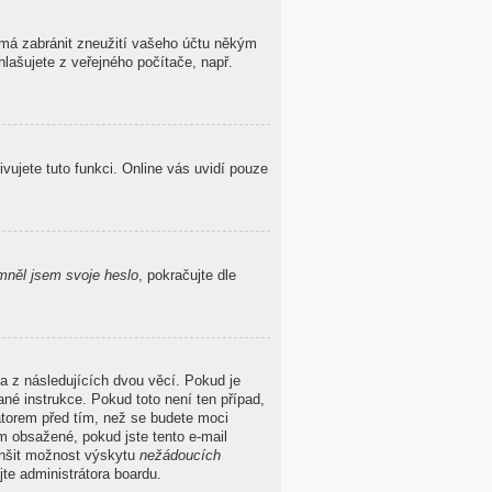
o má zabránit zneužití vašeho účtu někým
hlašujete z veřejného počítače, např.
ivujete tuto funkci. Online vás uvidí pouze
něl jsem svoje heslo
, pokračujte dle
a z následujících dvou věcí. Pokud je
né instrukce. Pokud toto není ten případ,
átorem před tím, než se budete moci
ěm obsažené, pokud jste tento e-mail
menšit možnost výskytu
nežádoucích
ujte administrátora boardu.