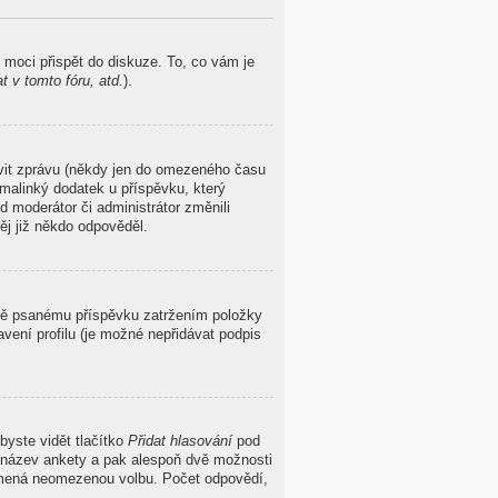
 moci přispět do diskuze. To, co vám je
 v tomto fóru, atd.
).
avit zprávu (někdy jen do omezeného času
malinký dodatek u příspěvku, který
d moderátor či administrátor změnili
ěj již někdo odpověděl.
ávě psanému příspěvku zatržením položky
vení profilu (je možné nepřidávat podpis
byste vidět tlačítko
Přidat hlasování
pod
t název ankety a pak alespoň dvě možnosti
namená neomezenou volbu. Počet odpovědí,