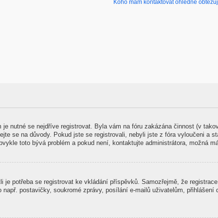
Koho mám kontaktovat ohledně obtěžujíc
m je nutné se nejdříve registrovat. Byla vám na fóru zakázána činnost (v tak
jte se na důvody. Pokud jste se registrovali, nebyli jste z fóra vyloučeni a s
Obvykle toto bývá problém a pokud není, kontaktujte administrátora, možná m
stli je potřeba se registrovat ke vkládání příspěvků. Samozřejmě, že registra
př. postavičky, soukromé zprávy, posílání e-mailů uživatelům, přihlášení do