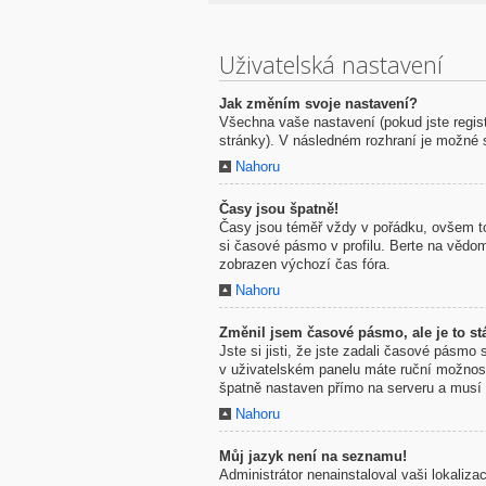
Uživatelská nastavení
Jak změním svoje nastavení?
Všechna vaše nastavení (pokud jste regis
stránky). V následném rozhraní je možné 
Nahoru
Časy jsou špatně!
Časy jsou téměř vždy v pořádku, ovšem to
si časové pásmo v profilu. Berte na vědo
zobrazen výchozí čas fóra.
Nahoru
Změnil jsem časové pásmo, ale je to stá
Jste si jisti, že jste zadali časové pásmo
v uživatelském panelu máte ruční možno
špatně nastaven přímo na serveru a musí 
Nahoru
Můj jazyk není na seznamu!
Administrátor nenainstaloval vaši lokaliz