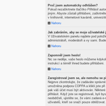
Proč jsem automaticky odhlášen?
Pokud nezaškrtnete tlačítko
Přihlásit auto
jiným. Abyste zůstali přihlášeni, zaškrtně
v knihovně, internetové kavárně, univerzit
Nahoru
Jak zabráním, aby se moje uživatelské
V Uživatelském panelu najdete pod polož
administrátoři, moderátoři a vy sami. Bude
Nahoru
Zapomněl jsem heslo!
Nic se neděje, vaše heslo můžeme kdykoli
instrukcí a téměř ihned budete přihlášeni.
Nahoru
Zaregistroval jsem se, ale nemohu se př
Nejprve zkontrolujte, že zadáváte správné
umožněna podpora COPPA a klikli jste při 
pak váš účet musí být aktivován. Některé
přihlásit. Když jste se registrovali, byli
neobdrželi, ujistěte se, že vámi zadaná 
uživatelů, kteří se snaží pouze obtěžovat. 