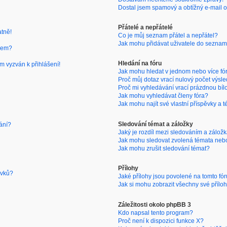
Dostal jsem spamový a obtížný e-mail o
Přátelé a nepřátelé
atně!
Co je můj seznam přátel a nepřátel?
Jak mohu přidávat uživatele do seznam
nem?
Hledání na fóru
m vyzván k přihlášení!
Jak mohu hledat v jednom nebo více fó
Proč můj dotaz vrací nulový počet výsl
Proč mi vyhledávání vrací prázdnou bíl
Jak mohu vyhledávat členy fóra?
Jak mohu najít své vlastní příspěvky a 
Sledování témat a záložky
ání?
Jaký je rozdíl mezi sledováním a zálož
Jak mohu sledovat zvolená témata neb
Jak mohu zrušit sledování témat?
Přílohy
ěvků?
Jaké přílohy jsou povolené na tomto fó
Jak si mohu zobrazit všechny své přílo
Záležitosti okolo phpBB 3
Kdo napsal tento program?
Proč není k dispozici funkce X?