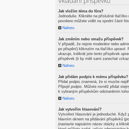
Vkládání příspěvků
Jak vložím téma do fóra?
Jednoduše. Klikněte na příslušné tlačítko
povoleno můžete vidět na spodní části fó
Nahoru
Jak změním nebo smažu příspěvek?
V případě, že nejste moderátor nebo admi
po přispění) kliknutím na tlačítko
upravit
. 
ukazuje, kolikrát jste tento příspěvek up
příspěvek (ti by měli sami zanechat vzkaz
Nahoru
Jak přidám podpis k mému příspěvku?
Přidat podpis znamená, že si musíte nejdř
Připojit podpis
. Můžete rovněž přidat stej
k vybraným příspěvkům odstraněním tohot
Nahoru
Jak vytvořím hlasování?
Vytvoření hlasování je jednoduché. Když p
hlavním oknem na přidávání příspěvků (po
(nastavte napsáním název otázky a klikn
které můžete zadat, určuje administrátor b