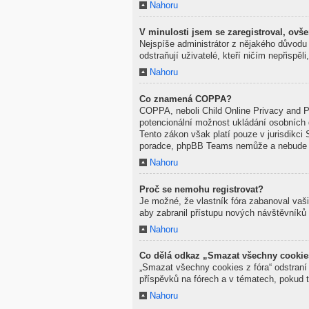
Nahoru
V minulosti jsem se zaregistroval, ovš
Nejspíše administrátor z nějakého důvodu 
odstraňují uživatelé, kteří ničím nepřispě
Nahoru
Co znamená COPPA?
COPPA, neboli Child Online Privacy and Pr
potencionální možnost ukládání osobních d
Tento zákon však platí pouze v jurisdikci 
poradce, phpBB Teams nemůže a nebude po
Nahoru
Proč se nemohu registrovat?
Je možné, že vlastník fóra zabanoval vaši 
aby zabranil přístupu nových návštěvníků 
Nahoru
Co dělá odkaz „Smazat všechny cookie
„Smazat všechny cookies z fóra“ odstraní 
příspěvků na fórech a v tématech, pokud 
Nahoru