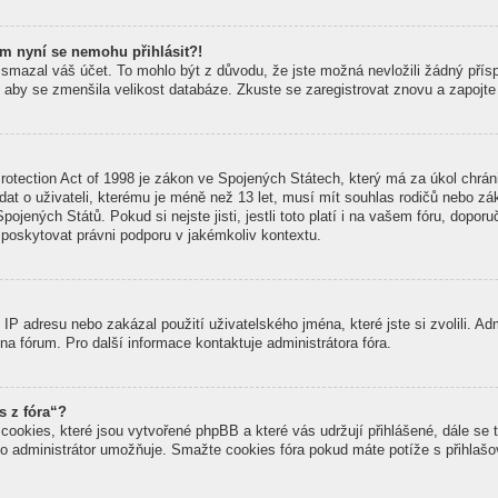
em nyní se nemohu přihlásit?!
smazal váš účet. To mohlo být z důvodu, že jste možná nevložili žádný přísp
li, aby se zmenšila velikost databáze. Zkuste se zaregistrovat znovu a zapojte
otection Act of 1998 je zákon ve Spojených Státech, který má za úkol chránit
at o uživateli, kterému je méně než 13 let, musí mít souhlas rodičů nebo zák
Spojených Států. Pokud si nejste jisti, jestli toto platí i na vašem fóru, dop
skytovat právni podporu v jakémkoliv kontextu.
IP adresu nebo zakázal použití uživatelského jména, které jste si zvolili. Ad
na fórum. Pro další informace kontaktuje administrátora fóra.
s z fóra“?
cookies, které jsou vytvořené phpBB a které vás udržují přihlášené, dále se 
to administrátor umožňuje. Smažte cookies fóra pokud máte potíže s přihlaš