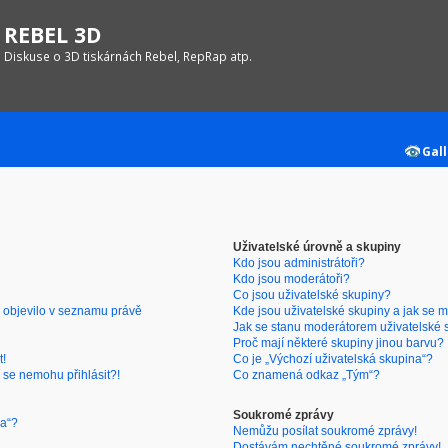
REBEL 3D
Diskuse o 3D tiskárnách Rebel, RepRap atp.
Gall
Uživatelské úrovně a skupiny
Kdo jsou administrátoři?
Kdo jsou moderátoři?
Co jsou uživatelské skupiny?
 objevilo v seznamu právě
Kde jsou uživatelské skupiny a jak se 
Jak se stanu moderátorem uživatelské 
Proč mají některé skupiny jinou barvu?
t!
Co je „Výchozí uživatelská skupina“?
 se nemohu přihlásit?!
Co znamená odkaz „Tým“?
Soukromé zprávy
ra“?
Nemůžu posílat soukromé zprávy!
Dostávám nechtěné soukromé zprávy!