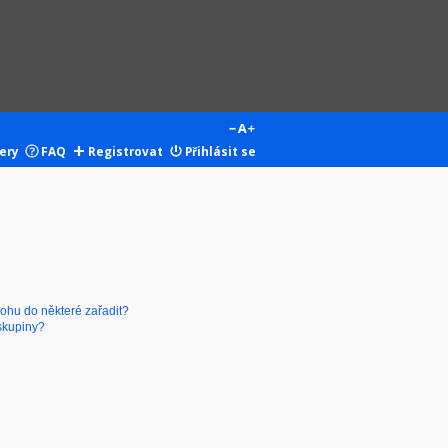
ery
FAQ
Registrovat
Přihlásit se
mohu do některé zařadit?
skupiny?