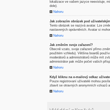
lokalizace ve vašem jazyce neexistuje, mů
dole).
Nahoru
Jak zobrazím obrázek pod uživatelsk
Tento obrázek se nazývá avatar. Lze změni
nastavených oprávněních. Avatar si mohou 
Nahoru
Jak změním svoje zařazení?
Obecně vzato, svoje zařazení přímo změni
použitém vzhledu). Většina boardů používaj
moderátorů a administrátorů může mít zvl
administrátor pak může počet vašich přísp
Nahoru
Když kliknu na e-mailový odkaz uživatel
Pouze registrovaní uživatelé mohou posíla
zbavit se otravných anonymních vzkazů a r
Nahoru