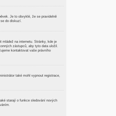
ěvek. Je to obvyklé, že se pravidelně
 se do diskuzí.
 mládež na internetu. Stránky, kde je
onných zástupců, aby tyto data uložil.
oručujeme kontaktovat vaše právního
ministrátor také mohl vypnout registrace,
také starají o funkce sledování nových
ováním.