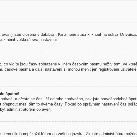
trováni) jsou uložena v databázi. Ke změně stačí kliknout na odkaz
Uživatels
si změnit veškerá svá nastavení.
, co vidíte jsou časy zobrazené v jiném časovém pásmu než v tom, ve které
mí, časové pásma a další nastavení si mohou měnit jen registrovaní uživate
le špatně!
 správně, a přesto se čas liší od toho správného, pak jste pravděpodobně špatn
st přepnout mezi těmito dvěma časy. Pokud po správném nastavení čas pořá
být administrátorem opraven.
aci nebo nikdo nepřeložil fórum do vašeho jazyka. Zkuste administrátora požád