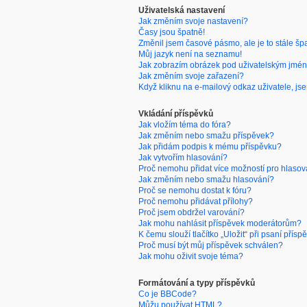
Uživatelská nastavení
Jak změním svoje nastavení?
Časy jsou špatně!
Změnil jsem časové pásmo, ale je to stále šp
Můj jazyk není na seznamu!
Jak zobrazím obrázek pod uživatelským jmé
Jak změním svoje zařazení?
Když kliknu na e-mailový odkaz uživatele, jse
Vkládání příspěvků
Jak vložím téma do fóra?
Jak změním nebo smažu příspěvek?
Jak přidám podpis k mému příspěvku?
Jak vytvořím hlasování?
Proč nemohu přidat více možností pro hlasov
Jak změním nebo smažu hlasování?
Proč se nemohu dostat k fóru?
Proč nemohu přidávat přílohy?
Proč jsem obdržel varování?
Jak mohu nahlásit příspěvek moderátorům?
K čemu slouží tlačítko „Uložit“ při psaní přísp
Proč musí být můj příspěvek schválen?
Jak mohu oživit svoje téma?
Formátování a typy příspěvků
Co je BBCode?
Můžu používat HTML?