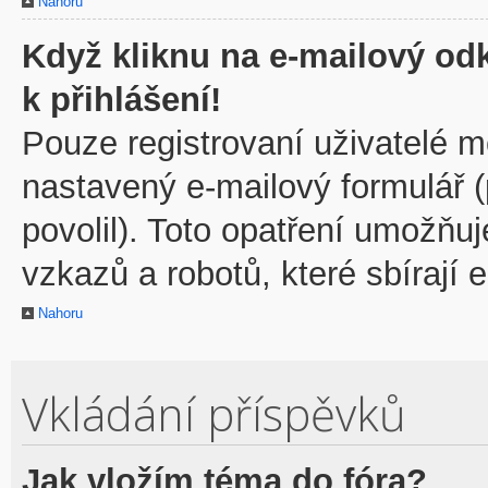
Nahoru
Když kliknu na e-mailový odk
k přihlášení!
Pouze registrovaní uživatelé m
nastavený e-mailový formulář 
povolil). Toto opatření umožňu
vzkazů a robotů, které sbírají 
Nahoru
Vkládání příspěvků
Jak vložím téma do fóra?