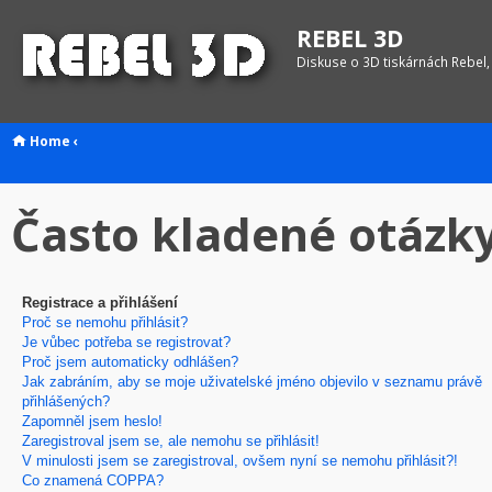
REBEL 3D
Diskuse o 3D tiskárnách Rebel,
Home
‹
Často kladené otázk
Registrace a přihlášení
Proč se nemohu přihlásit?
Je vůbec potřeba se registrovat?
Proč jsem automaticky odhlášen?
Jak zabráním, aby se moje uživatelské jméno objevilo v seznamu právě
přihlášených?
Zapomněl jsem heslo!
Zaregistroval jsem se, ale nemohu se přihlásit!
V minulosti jsem se zaregistroval, ovšem nyní se nemohu přihlásit?!
Co znamená COPPA?