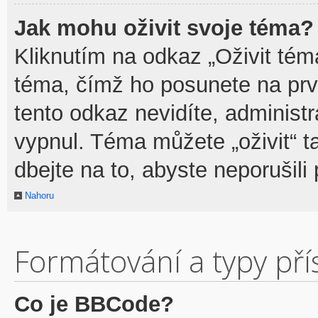
Jak mohu oživit svoje téma?
Kliknutím na odkaz „Oživit téma
téma, čímž ho posunete na prv
tento odkaz nevidíte, adminis
vypnul. Téma můžete „oživit“ t
dbejte na to, abyste neporušili 
Nahoru
Formátování a typy př
Co je BBCode?