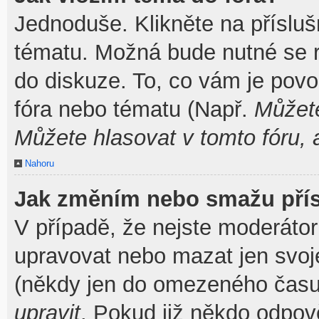
Jednoduše. Klikněte na přísluš
tématu. Možná bude nutné se re
do diskuze. To, co vám je povo
fóra nebo tématu (Např.
Můžete
Můžete hlasovat v tomto fóru, 
Nahoru
Jak změním nebo smažu pří
V případě, že nejste moderátor
upravovat nebo mazat jen svoj
(někdy jen do omezeného času p
upravit
. Pokud již někdo odpov