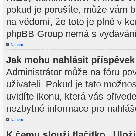
pokud je porušíte, může vám b
na vědomí, že toto je plně v k
phpBB Group nemá s vydávání
Nahoru
Jak mohu nahlásit příspěve
Administrátor může na fóru po
uživateli. Pokud je tato možno
uvidíte ikonu, která vás přived
nezbytné informace pro nahláš
Nahoru
K čemu slouží tlačítko „Uloži