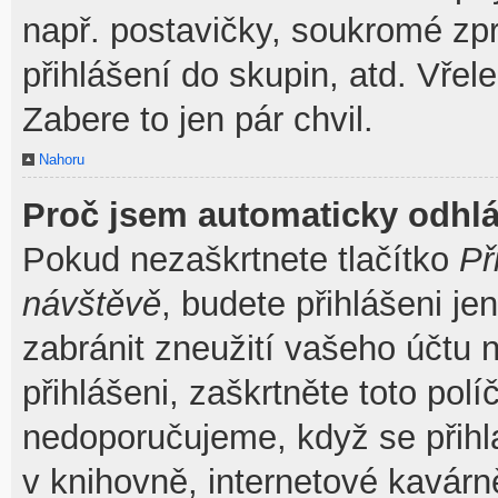
např. postavičky, soukromé zpr
přihlášení do skupin, atd. Vřel
Zabere to jen pár chvil.
Nahoru
Proč jsem automaticky odhl
Pokud nezaškrtnete tlačítko
Př
návštěvě
, budete přihlášeni je
zabránit zneužití vašeho účtu 
přihlášeni, zaškrtněte toto pol
nedoporučujeme, když se přihla
v knihovně, internetové kavárně