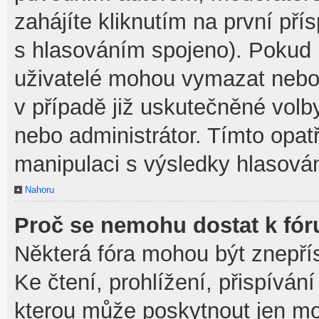
zahájíte kliknutím na první pří
s hlasováním spojeno). Pokud 
uživatelé mohou vymazat nebo 
v případě již uskutečněné volb
nebo administrátor. Tímto opa
manipulaci s výsledky hlasován
Nahoru
Proč se nemohu dostat k fór
Některá fóra mohou být znepří
Ke čtení, prohlížení, přispívání
kterou může poskytnout jen mod