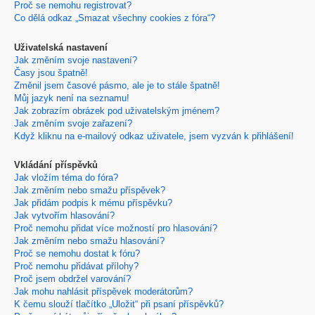
Proč se nemohu registrovat?
Co dělá odkaz „Smazat všechny cookies z fóra“?
Uživatelská nastavení
Jak změním svoje nastavení?
Časy jsou špatně!
Změnil jsem časové pásmo, ale je to stále špatně!
Můj jazyk není na seznamu!
Jak zobrazím obrázek pod uživatelským jménem?
Jak změním svoje zařazení?
Když kliknu na e-mailový odkaz uživatele, jsem vyzván k přihlášení!
Vkládání příspěvků
Jak vložím téma do fóra?
Jak změním nebo smažu příspěvek?
Jak přidám podpis k mému příspěvku?
Jak vytvořím hlasování?
Proč nemohu přidat více možností pro hlasování?
Jak změním nebo smažu hlasování?
Proč se nemohu dostat k fóru?
Proč nemohu přidávat přílohy?
Proč jsem obdržel varování?
Jak mohu nahlásit příspěvek moderátorům?
K čemu slouží tlačítko „Uložit“ při psaní příspěvků?