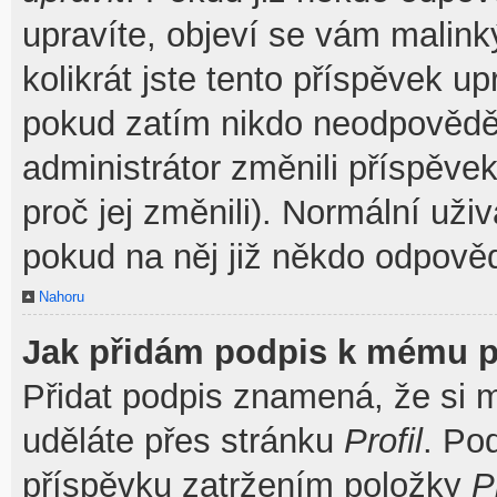
upravíte, objeví se vám malink
kolikrát jste tento příspěvek u
pokud zatím nikdo neodpovědě
administrátor změnili příspěve
proč jej změnili). Normální už
pokud na něj již někdo odpověd
Nahoru
Jak přidám podpis k mému p
Přidat podpis znamená, že si mu
uděláte přes stránku
Profil
. Po
příspěvku zatržením položky
P