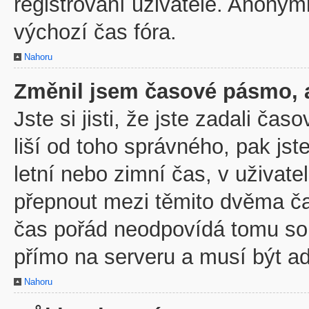
registrovaní uživatelé. Anony
výchozí čas fóra.
Nahoru
Změnil jsem časové pásmo, al
Jste si jisti, že jste zadali č
liší od toho správného, pak js
letní nebo zimní čas, v uživa
přepnout mezi těmito dvěma č
čas pořád neodpovídá tomu so
přímo na serveru a musí být a
Nahoru