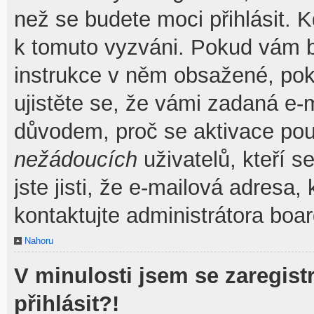
než se budete moci přihlásit. Kd
k tomuto vyzváni. Pokud vám by
instrukce v něm obsažené, poku
ujistěte se, že vámi zadaná e-
důvodem, proč se aktivace pou
nežádoucích
uživatelů, kteří s
jste jisti, že e-mailová adresa, 
kontaktujte administrátora boar
Nahoru
V minulosti jsem se zaregis
přihlásit?!