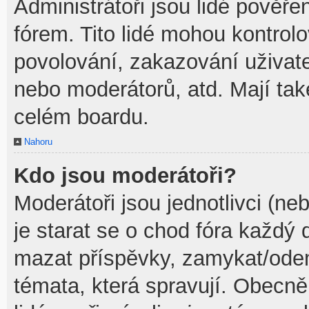
Administrátoři jsou lidé pověře
fórem. Tito lidé mohou kontrol
povolování, zakazování uživate
nebo moderátorů, atd. Mají ta
celém boardu.
Nahoru
Kdo jsou moderátoři?
Moderátoři jsou jednotlivci (neb
je starat se o chod fóra každý
mazat příspěvky, zamykat/odem
témata, která spravují. Obecně