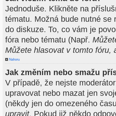
Jednoduše. Klikněte na přísluš
tématu. Možná bude nutné se re
do diskuze. To, co vám je povo
fóra nebo tématu (Např.
Můžete
Můžete hlasovat v tomto fóru, 
Nahoru
Jak změním nebo smažu pří
V případě, že nejste moderátor
upravovat nebo mazat jen svoj
(někdy jen do omezeného času p
upravit
. Pokud již někdo odpov