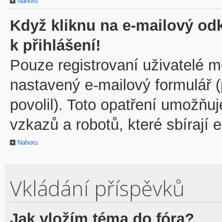
Nahoru
Když kliknu na e-mailový odk
k přihlášení!
Pouze registrovaní uživatelé m
nastavený e-mailový formulář 
povolil). Toto opatření umožňu
vzkazů a robotů, které sbírají 
Nahoru
Vkládání příspěvků
Jak vložím téma do fóra?