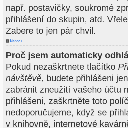
např. postavičky, soukromé zpr
přihlášení do skupin, atd. Vřel
Zabere to jen pár chvil.
Nahoru
Proč jsem automaticky odhl
Pokud nezaškrtnete tlačítko
Př
návštěvě
, budete přihlášeni je
zabránit zneužití vašeho účtu 
přihlášeni, zaškrtněte toto pol
nedoporučujeme, když se přihla
v knihovně, internetové kavárně