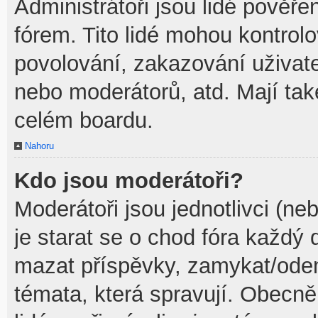
Administrátoři jsou lidé pověře
fórem. Tito lidé mohou kontrol
povolování, zakazování uživate
nebo moderátorů, atd. Mají ta
celém boardu.
Nahoru
Kdo jsou moderátoři?
Moderátoři jsou jednotlivci (neb
je starat se o chod fóra každý
mazat příspěvky, zamykat/odem
témata, která spravují. Obecně