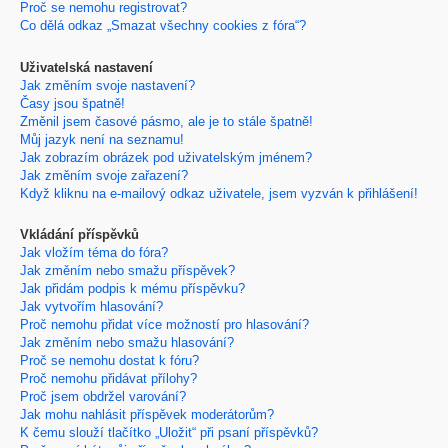
Proč se nemohu registrovat?
Co dělá odkaz „Smazat všechny cookies z fóra“?
Uživatelská nastavení
Jak změním svoje nastavení?
Časy jsou špatně!
Změnil jsem časové pásmo, ale je to stále špatně!
Můj jazyk není na seznamu!
Jak zobrazím obrázek pod uživatelským jménem?
Jak změním svoje zařazení?
Když kliknu na e-mailový odkaz uživatele, jsem vyzván k přihlášení!
Vkládání příspěvků
Jak vložím téma do fóra?
Jak změním nebo smažu příspěvek?
Jak přidám podpis k mému příspěvku?
Jak vytvořím hlasování?
Proč nemohu přidat více možností pro hlasování?
Jak změním nebo smažu hlasování?
Proč se nemohu dostat k fóru?
Proč nemohu přidávat přílohy?
Proč jsem obdržel varování?
Jak mohu nahlásit příspěvek moderátorům?
K čemu slouží tlačítko „Uložit“ při psaní příspěvků?