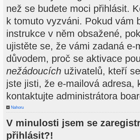
než se budete moci přihlásit. Kd
k tomuto vyzváni. Pokud vám by
instrukce v něm obsažené, poku
ujistěte se, že vámi zadaná e-
důvodem, proč se aktivace pou
nežádoucích
uživatelů, kteří s
jste jisti, že e-mailová adresa, 
kontaktujte administrátora boar
Nahoru
V minulosti jsem se zaregis
přihlásit?!