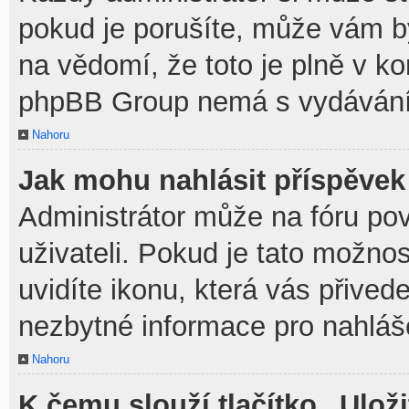
pokud je porušíte, může vám b
na vědomí, že toto je plně v k
phpBB Group nemá s vydávání
Nahoru
Jak mohu nahlásit příspěve
Administrátor může na fóru po
uživateli. Pokud je tato možno
uvidíte ikonu, která vás přived
nezbytné informace pro nahláš
Nahoru
K čemu slouží tlačítko „Uloži