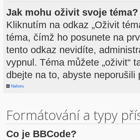
Jak mohu oživit svoje téma?
Kliknutím na odkaz „Oživit téma
téma, čímž ho posunete na prv
tento odkaz nevidíte, adminis
vypnul. Téma můžete „oživit“ t
dbejte na to, abyste neporušili 
Nahoru
Formátování a typy př
Co je BBCode?