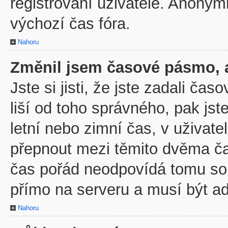
registrovaní uživatelé. Anony
výchozí čas fóra.
Nahoru
Změnil jsem časové pásmo, al
Jste si jisti, že jste zadali č
liší od toho správného, pak js
letní nebo zimní čas, v uživa
přepnout mezi těmito dvěma č
čas pořád neodpovídá tomu so
přímo na serveru a musí být a
Nahoru