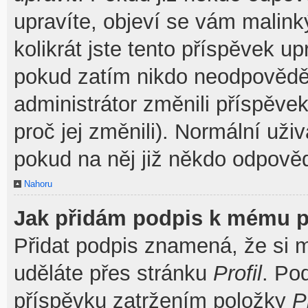
upravíte, objeví se vám malink
kolikrát jste tento příspěvek u
pokud zatím nikdo neodpovědě
administrátor změnili příspěve
proč jej změnili). Normální už
pokud na něj již někdo odpověd
Nahoru
Jak přidám podpis k mému p
Přidat podpis znamená, že si mu
uděláte přes stránku
Profil
. Po
příspěvku zatržením položky
P