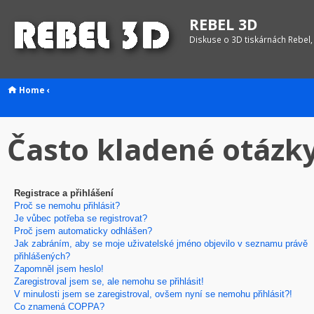
REBEL 3D
Diskuse o 3D tiskárnách Rebel,
Home
‹
Často kladené otázk
Registrace a přihlášení
Proč se nemohu přihlásit?
Je vůbec potřeba se registrovat?
Proč jsem automaticky odhlášen?
Jak zabráním, aby se moje uživatelské jméno objevilo v seznamu právě
přihlášených?
Zapomněl jsem heslo!
Zaregistroval jsem se, ale nemohu se přihlásit!
V minulosti jsem se zaregistroval, ovšem nyní se nemohu přihlásit?!
Co znamená COPPA?