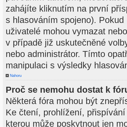
zahájíte kliknutím na první pří
s hlasováním spojeno). Pokud 
uživatelé mohou vymazat nebo 
v případě již uskutečněné volb
nebo administrátor. Tímto opa
manipulaci s výsledky hlasován
Nahoru
Proč se nemohu dostat k fór
Některá fóra mohou být znepří
Ke čtení, prohlížení, přispívání
kterou může poskytnout jen mod