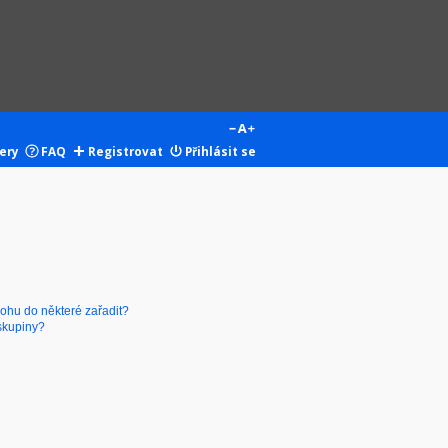
ery
FAQ
Registrovat
Přihlásit se
mohu do některé zařadit?
skupiny?