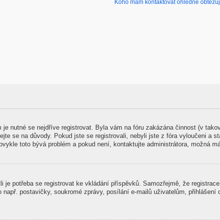
Koho mám kontaktovat ohledně obtěžujíc
m je nutné se nejdříve registrovat. Byla vám na fóru zakázána činnost (v tak
jte se na důvody. Pokud jste se registrovali, nebyli jste z fóra vyloučeni a s
Obvykle toto bývá problém a pokud není, kontaktujte administrátora, možná m
stli je potřeba se registrovat ke vkládání příspěvků. Samozřejmě, že registra
př. postavičky, soukromé zprávy, posílání e-mailů uživatelům, přihlášení do