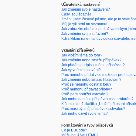
Uživatelská nastavení
Jak změním svoje nastavení?
Časy jsou špatně!
Změnil jsem časové pásmo, ale je to stále šp
Můj jazyk není na seznamu!
Jak zobrazím obrázek pod uživatelským jmé
Jak změním svoje zařazení?
Když kliknu na e-mailový odkaz uživatele, jse
Vkládání příspěvků
Jak vložím téma do fóra?
Jak změním nebo smažu příspěvek?
Jak přidám podpis k mému příspěvku?
Jak vytvořím hlasování?
Proč nemohu přidat více možností pro hlasov
Jak změním nebo smažu hlasování?
Proč se nemohu dostat k fóru?
Proč nemohu přidávat přílohy?
Proč jsem obdržel varování?
Jak mohu nahlásit příspěvek moderátorům?
K čemu slouží tlačítko „Uložit“ při psaní přísp
Proč musí být můj příspěvek schválen?
Jak mohu oživit svoje téma?
Formátování a typy příspěvků
Co je BBCode?
Můžu používat HTML?