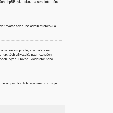
kách phpBB (viz odkaz na stránkách fóra
it avatar závisí na administrátorovi a
a na vašem profilu, což záleží na
i určitých uživatelů, např. označení
osáhli vyšší úrovně. Moderátor nebo
ožnost povolil). Toto opatření umožňuje