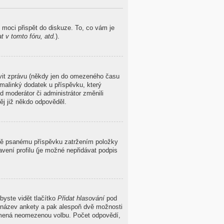
 moci přispět do diskuze. To, co vám je
 v tomto fóru, atd.
).
avit zprávu (někdy jen do omezeného času
malinký dodatek u příspěvku, který
d moderátor či administrátor změnili
ěj již někdo odpověděl.
ávě psanému příspěvku zatržením položky
vení profilu (je možné nepřidávat podpis
byste vidět tlačítko
Přidat hlasování
pod
t název ankety a pak alespoň dvě možnosti
namená neomezenou volbu. Počet odpovědí,