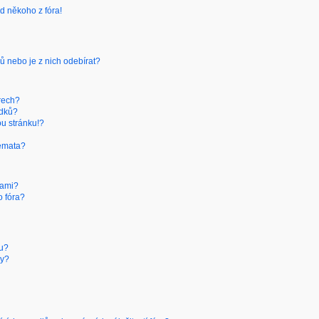
d někoho z fóra!
ů nebo je z nich odebírat?
rech?
edků?
ou stránku!?
témata?
kami?
o fóra?
ru?
hy?