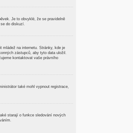
ěvek. Je to obvyklé, že se pravidelně
 se do diskuzí.
 mládež na internetu. Stránky, kde je
onných zástupců, aby tyto data uložil.
oručujeme kontaktovat vaše právního
ministrátor také mohl vypnout registrace,
také starají o funkce sledování nových
ováním.