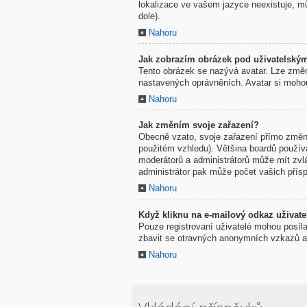
lokalizace ve vašem jazyce neexistuje, mů
dole).
Nahoru
Jak zobrazím obrázek pod uživatelsk
Tento obrázek se nazývá avatar. Lze změni
nastavených oprávněních. Avatar si mohou 
Nahoru
Jak změním svoje zařazení?
Obecně vzato, svoje zařazení přímo změni
použitém vzhledu). Většina boardů používaj
moderátorů a administrátorů může mít zvl
administrátor pak může počet vašich přísp
Nahoru
Když kliknu na e-mailový odkaz uživatel
Pouze registrovaní uživatelé mohou posíla
zbavit se otravných anonymních vzkazů a r
Nahoru