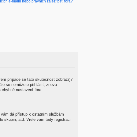
ích e-mailů nebo právních záležitostí fóra?
ovém případě se tato skutečnost zobrazí)?
tále se nemůžete přihlásit, znovu
á chybné nastavení fóra.
ce vám dá přístup k ostatním službám
 skupin, atd. Vřele vám tedy registraci