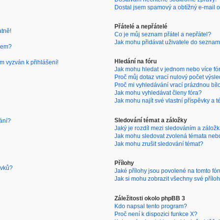
Dostal jsem spamový a obtížný e-mail o
Přátelé a nepřátelé
atně!
Co je můj seznam přátel a nepřátel?
Jak mohu přidávat uživatele do seznam
nem?
Hledání na fóru
m vyzván k přihlášení!
Jak mohu hledat v jednom nebo více fó
Proč můj dotaz vrací nulový počet výsl
Proč mi vyhledávání vrací prázdnou bíl
Jak mohu vyhledávat členy fóra?
Jak mohu najít své vlastní příspěvky a 
Sledování témat a záložky
ání?
Jaký je rozdíl mezi sledováním a zálož
Jak mohu sledovat zvolená témata neb
Jak mohu zrušit sledování témat?
Přílohy
ěvků?
Jaké přílohy jsou povolené na tomto fó
Jak si mohu zobrazit všechny své přílo
Záležitosti okolo phpBB 3
Kdo napsal tento program?
Proč není k dispozici funkce X?