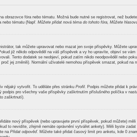
 na obrazovce fóra nebo tématu. Možná bude nutné se registrovat, než budete
ra nebo tématu (Např.
Můžete přidat nová téma do tohoto fóra, Můžete hlasovat
nistrátor, tak můžete upravovat nebo mazat jen svoje příspěvky. Můžete upr
Pokud již někdo odpověděl na váš příspěvek a vy ho upravíte, objeví se vám 
ravovali. Tento dodatek se neobjeví, pokud zatím nikdo neodpověděl nebo poku
 proč jej změnili). Normální uživatelé nemohou příspěvek smazat, pokud na n
ív nějaký vytvořit. To uděláte přes stránku
Profil
. Podpis můžete přidat k pr
ný podpis pro všechny vaše příspěvky zaškrtnutím příslušného políčka v nasta
o zaškrtnutí).
řidáte nový příspěvek (nebo upravujete první příspěvek, pokud můžete) měli 
kud to nevidíte, zřejmě nemáte oprávnění vytvářet ankety). Měli byste zada
ěte na
Přidat odpověď
. Můžete také přidat časový limit pro anketu, kde 0 z
oardu.