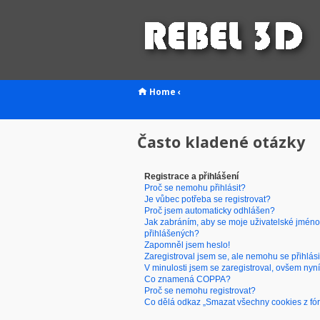
Home
‹
Často kladené otázky
Registrace a přihlášení
Proč se nemohu přihlásit?
Je vůbec potřeba se registrovat?
Proč jsem automaticky odhlášen?
Jak zabráním, aby se moje uživatelské jméno
přihlášených?
Zapomněl jsem heslo!
Zaregistroval jsem se, ale nemohu se přihlási
V minulosti jsem se zaregistroval, ovšem nyní
Co znamená COPPA?
Proč se nemohu registrovat?
Co dělá odkaz „Smazat všechny cookies z fó