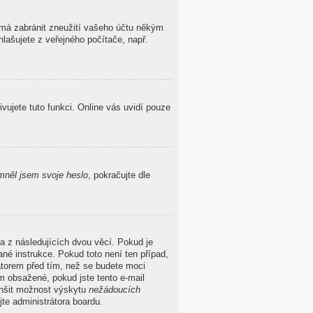
o má zabránit zneužití vašeho účtu někým
hlašujete z veřejného počítače, např.
ivujete tuto funkci. Online vás uvidí pouze
něl jsem svoje heslo
, pokračujte dle
a z následujících dvou věcí. Pokud je
né instrukce. Pokud toto není ten případ,
átorem před tím, než se budete moci
ěm obsažené, pokud jste tento e-mail
menšit možnost výskytu
nežádoucích
ujte administrátora boardu.