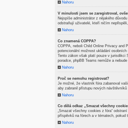
Nahoru
V minulosti jsem se zaregistroval, ovš
Nejspíše administrátor z nějakého důvodu 
odstraňují uživatelé, kteří ničím nepřispě
Nahoru
Co znamená COPPA?
COPPA, neboli Child Online Privacy and Pr
potencionální možnost ukládání osobních d
Tento zákon však platí pouze v jurisdikci 
poradce, phpBB Teams nemůže a nebude po
Nahoru
Proč se nemohu registrovat?
Je možné, že vlastník fóra zabanoval vaši 
aby zabranil přístupu nových návštěvníků 
Nahoru
Co dělá odkaz „Smazat všechny cookie
„Smazat všechny cookies z fóra“ odstraní 
příspěvků na fórech a v tématech, pokud 
Nahoru