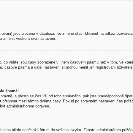
trováni) jsou uložena v databázi. Ke změně stačí kliknout na odkaz
Uživatels
si změnit veškerá svá nastavení.
, co vidíte jsou časy zobrazené v jiném časovém pásmu než v tom, ve které
mí, časové pásma a další nastavení si mohou měnit jen registrovaní uživate
le špatně!
 správně, a přesto se čas liší od toho správného, pak jste pravděpodobně špatn
st přepnout mezi těmito dvěma časy. Pokud po správném nastavení čas pořá
být administrátorem opraven.
aci nebo nikdo nepřeložil fórum do vašeho jazyka. Zkuste administrátora požád