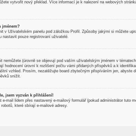
žete vytvořit nový překlad. Více informací je k nalezení na webových strán
ým jménem?
t v Uživatelském panelu pod záložkou Profil. Způsoby jakými si můžete uprav
nastavit pouze registrovaní uživatelé.
t nemůžete (úrovně se objevují pod vaším uživatelským jménem v tématech 
í hodnocení úrovní k rozlišení počtu vámi přidaných příspěvků a k identifikac
áštní vzhled. Prosím, nezatěžujte board zbytečným přispíváním jen, abyste d
ěvků snížit.
e, jsem vyzván k přihlášení!
t e-mail lidem přes nastavený e-mailový formulář (pokud administrátor tuto m
obotů, které sbírají e-mailové adresy.