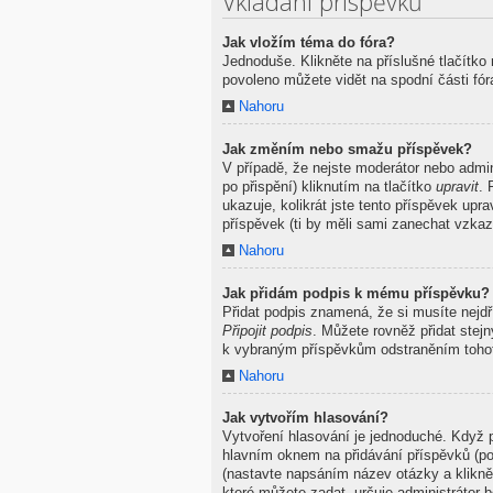
Vkládání příspěvků
Jak vložím téma do fóra?
Jednoduše. Klikněte na příslušné tlačítko
povoleno můžete vidět na spodní části fó
Nahoru
Jak změním nebo smažu příspěvek?
V případě, že nejste moderátor nebo admi
po přispění) kliknutím na tlačítko
upravit
. 
ukazuje, kolikrát jste tento příspěvek up
příspěvek (ti by měli sami zanechat vzkaz
Nahoru
Jak přidám podpis k mému příspěvku?
Přidat podpis znamená, že si musíte nejdř
Připojit podpis
. Můžete rovněž přidat stej
k vybraným příspěvkům odstraněním tohot
Nahoru
Jak vytvořím hlasování?
Vytvoření hlasování je jednoduché. Když p
hlavním oknem na přidávání příspěvků (po
(nastavte napsáním název otázky a klikn
které můžete zadat, určuje administrátor b