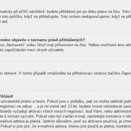
maticky při příští návštěvě
, budete přihlášeni jen po dobu práce na fóru. Tot
te toto políčko, když se přihlašujete. Toto ovšem nedoporučujeme, když se při
ě atd.
 jméno objevilo v seznamu právě přihlášených?
kou „Nastavení“ volbu
Skrýt moji přítomnost na fóru
. Volbou možnosti
Ano
akt
te započítáváni mezi skryté uživatele.
v obnovit. V tomto případě zmáčkněte na přihlašovací stránce tlačítko
Zapom
ihlásit!
 uživatelské jméno a heslo. Pokud jsou v pořádku, pak se mohla odehrát jedn
registraci na odkaz
…a je mi méně než 13 let
, budete muset následovat zasla
 boardy vyžadují aktivaci všech nových registrací, buď Vámi, nebo administr
 byste k tomuto vyzváni. Pokud vám byl zaslán e-mail, následujte instrukce v n
e-mailová adresa je platná. Jedním důvodem, proč se aktivace používá, je z
Pokud si jste jisti, že e-mailová adresa, kterou jste použili je platná, kontakt