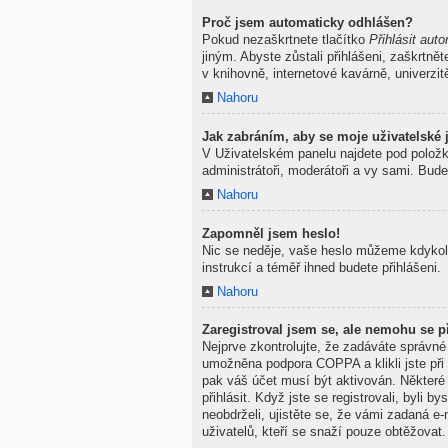
Proč jsem automaticky odhlášen?
Pokud nezaškrtnete tlačítko
Přihlásit auto
jiným. Abyste zůstali přihlášeni, zaškrtně
v knihovně, internetové kavárně, univerzit
Nahoru
Jak zabráním, aby se moje uživatelské
V Uživatelském panelu najdete pod polož
administrátoři, moderátoři a vy sami. Bude
Nahoru
Zapomněl jsem heslo!
Nic se neděje, vaše heslo můžeme kdykoli
instrukcí a téměř ihned budete přihlášeni.
Nahoru
Zaregistroval jsem se, ale nemohu se př
Nejprve zkontrolujte, že zadáváte správné
umožněna podpora COPPA a klikli jste při 
pak váš účet musí být aktivován. Některé
přihlásit. Když jste se registrovali, byli
neobdrželi, ujistěte se, že vámi zadaná 
uživatelů, kteří se snaží pouze obtěžovat. 