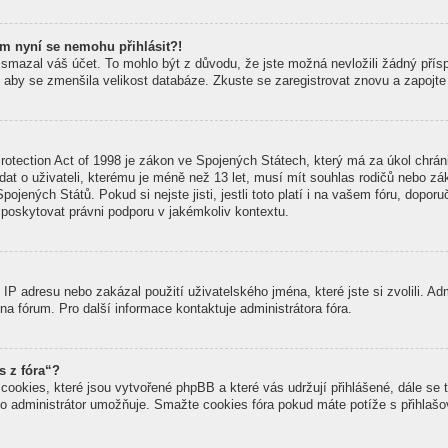
em nyní se nemohu přihlásit?!
smazal váš účet. To mohlo být z důvodu, že jste možná nevložili žádný přísp
li, aby se zmenšila velikost databáze. Zkuste se zaregistrovat znovu a zapojte
otection Act of 1998 je zákon ve Spojených Státech, který má za úkol chránit
at o uživateli, kterému je méně než 13 let, musí mít souhlas rodičů nebo zák
Spojených Států. Pokud si nejste jisti, jestli toto platí i na vašem fóru, dop
skytovat právni podporu v jakémkoliv kontextu.
IP adresu nebo zakázal použití uživatelského jména, které jste si zvolili. Ad
na fórum. Pro další informace kontaktuje administrátora fóra.
s z fóra“?
cookies, které jsou vytvořené phpBB a které vás udržují přihlášené, dále se 
to administrátor umožňuje. Smažte cookies fóra pokud máte potíže s přihlaš