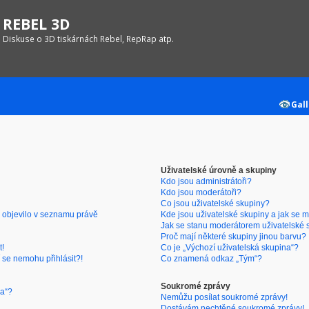
REBEL 3D
Diskuse o 3D tiskárnách Rebel, RepRap atp.
Gall
Uživatelské úrovně a skupiny
Kdo jsou administrátoři?
Kdo jsou moderátoři?
Co jsou uživatelské skupiny?
 objevilo v seznamu právě
Kde jsou uživatelské skupiny a jak se 
Jak se stanu moderátorem uživatelské 
Proč mají některé skupiny jinou barvu?
t!
Co je „Výchozí uživatelská skupina“?
 se nemohu přihlásit?!
Co znamená odkaz „Tým“?
Soukromé zprávy
ra“?
Nemůžu posílat soukromé zprávy!
Dostávám nechtěné soukromé zprávy!