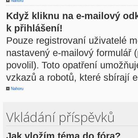
Nahoru
Když kliknu na e-mailový odk
k přihlášení!
Pouze registrovaní uživatelé m
nastavený e-mailový formulář 
povolil). Toto opatření umožňu
vzkazů a robotů, které sbírají 
Nahoru
Vkládání příspěvků
Jak vložím téma do fóra?