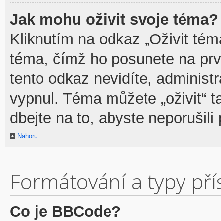
Jak mohu oživit svoje téma?
Kliknutím na odkaz „Oživit téma
téma, čímž ho posunete na prv
tento odkaz nevidíte, adminis
vypnul. Téma můžete „oživit“ t
dbejte na to, abyste neporušili 
Nahoru
Formátování a typy př
Co je BBCode?