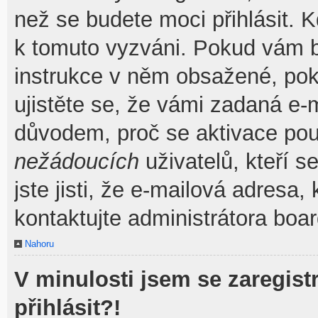
než se budete moci přihlásit. Kd
k tomuto vyzváni. Pokud vám by
instrukce v něm obsažené, poku
ujistěte se, že vámi zadaná e-
důvodem, proč se aktivace pou
nežádoucích
uživatelů, kteří s
jste jisti, že e-mailová adresa, 
kontaktujte administrátora boar
Nahoru
V minulosti jsem se zaregis
přihlásit?!