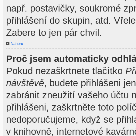
např. postavičky, soukromé zpr
přihlášení do skupin, atd. Vřel
Zabere to jen pár chvil.
Nahoru
Proč jsem automaticky odhl
Pokud nezaškrtnete tlačítko
Př
návštěvě
, budete přihlášeni je
zabránit zneužití vašeho účtu 
přihlášeni, zaškrtněte toto pol
nedoporučujeme, když se přihla
v knihovně, internetové kavárně