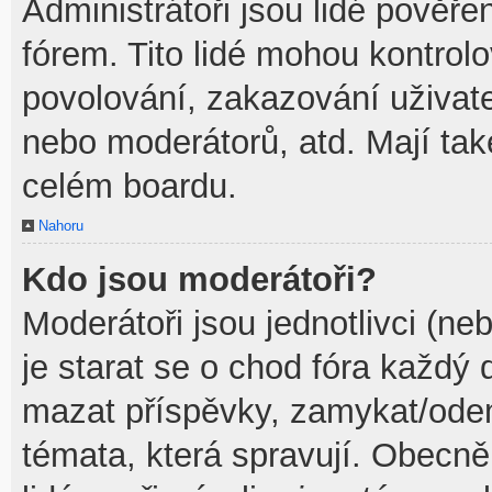
Administrátoři jsou lidé pověře
fórem. Tito lidé mohou kontrol
povolování, zakazování uživate
nebo moderátorů, atd. Mají ta
celém boardu.
Nahoru
Kdo jsou moderátoři?
Moderátoři jsou jednotlivci (neb
je starat se o chod fóra každý
mazat příspěvky, zamykat/odem
témata, která spravují. Obecně