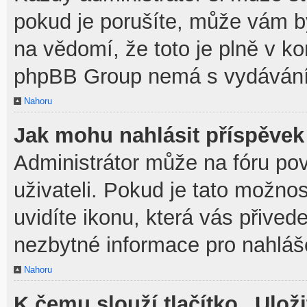
pokud je porušíte, může vám b
na vědomí, že toto je plně v k
phpBB Group nemá s vydávání
Nahoru
Jak mohu nahlásit příspěve
Administrátor může na fóru po
uživateli. Pokud je tato možno
uvidíte ikonu, která vás přived
nezbytné informace pro nahláš
Nahoru
K čemu slouží tlačítko „Uloži