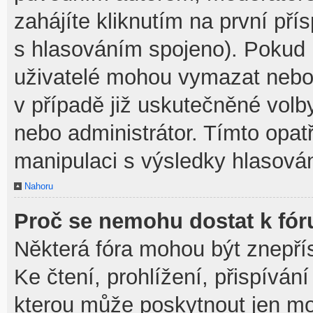
zahájíte kliknutím na první pří
s hlasováním spojeno). Pokud 
uživatelé mohou vymazat nebo 
v případě již uskutečněné volb
nebo administrátor. Tímto opa
manipulaci s výsledky hlasován
Nahoru
Proč se nemohu dostat k fór
Některá fóra mohou být znepří
Ke čtení, prohlížení, přispívání
kterou může poskytnout jen mod