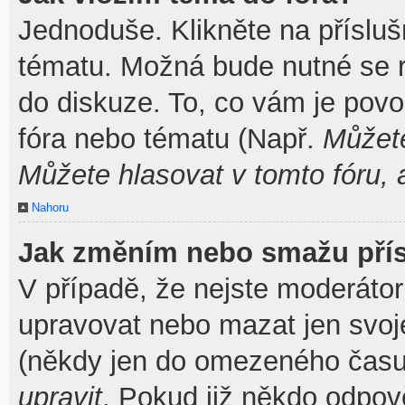
Jednoduše. Klikněte na přísluš
tématu. Možná bude nutné se re
do diskuze. To, co vám je povo
fóra nebo tématu (Např.
Můžete
Můžete hlasovat v tomto fóru, 
Nahoru
Jak změním nebo smažu pří
V případě, že nejste moderátor
upravovat nebo mazat jen svoj
(někdy jen do omezeného času p
upravit
. Pokud již někdo odpov