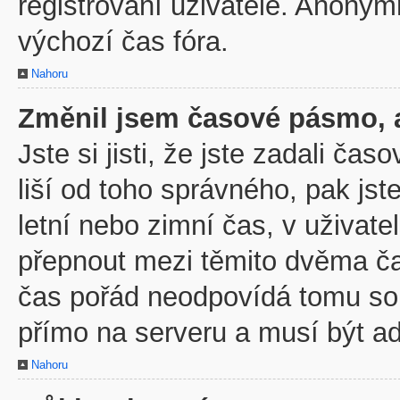
registrovaní uživatelé. Anony
výchozí čas fóra.
Nahoru
Změnil jsem časové pásmo, al
Jste si jisti, že jste zadali č
liší od toho správného, pak js
letní nebo zimní čas, v uživa
přepnout mezi těmito dvěma č
čas pořád neodpovídá tomu so
přímo na serveru a musí být a
Nahoru