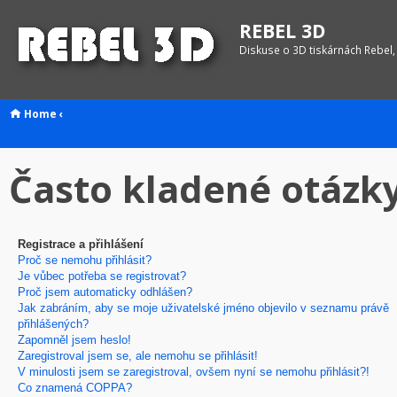
REBEL 3D
Diskuse o 3D tiskárnách Rebel,
Home
‹
Často kladené otázk
Registrace a přihlášení
Proč se nemohu přihlásit?
Je vůbec potřeba se registrovat?
Proč jsem automaticky odhlášen?
Jak zabráním, aby se moje uživatelské jméno objevilo v seznamu právě
přihlášených?
Zapomněl jsem heslo!
Zaregistroval jsem se, ale nemohu se přihlásit!
V minulosti jsem se zaregistroval, ovšem nyní se nemohu přihlásit?!
Co znamená COPPA?