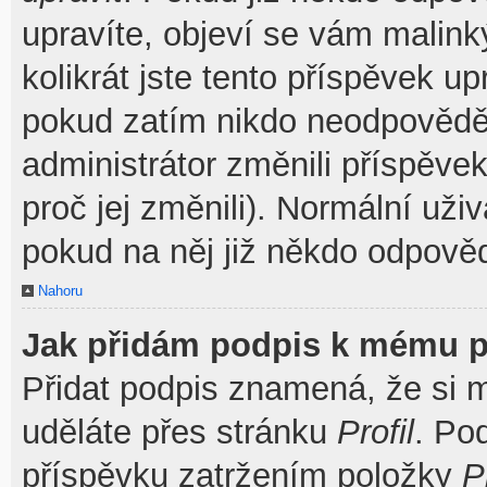
upravíte, objeví se vám malink
kolikrát jste tento příspěvek u
pokud zatím nikdo neodpovědě
administrátor změnili příspěve
proč jej změnili). Normální už
pokud na něj již někdo odpověd
Nahoru
Jak přidám podpis k mému p
Přidat podpis znamená, že si mu
uděláte přes stránku
Profil
. Po
příspěvku zatržením položky
P