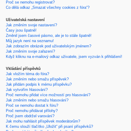
Proč se nemohu registrovat?
Co dělá odkaz „Smazat všechny cookies z fóra“?
Uživatelská nastavení
Jak změním svoje nastavení?
Časy jsou špatně!
Změnil jsem časové pásmo, ale je to stále špatně!
Můj jazyk není na seznamu!
Jak zobrazím obrázek pod uživatelským jménem?
Jak změním svoje zařazení?
Když kliknu na e-mailový odkaz uživatele, jsem vyzván k přihlášení!
Vkládání příspěvků
Jak vložím téma do fóra?
Jak změním nebo smažu příspěvek?
Jak přidám podpis k mému příspěvku?
Jak vytvořím hlasování?
Proč nemohu přidat více možností pro hlasování?
Jak změním nebo smažu hlasování?
Proč se nemohu dostat k fóru?
Proč nemohu přidávat přílohy?
Proč jsem obdržel varování?
Jak mohu nahlásit příspěvek moderátorům?
K čemu slouží tlačítko „Uložit“ při psaní příspěvků?