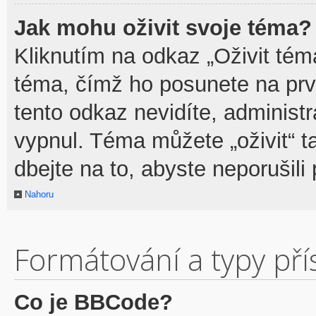
Jak mohu oživit svoje téma?
Kliknutím na odkaz „Oživit téma
téma, čímž ho posunete na prv
tento odkaz nevidíte, adminis
vypnul. Téma můžete „oživit“ t
dbejte na to, abyste neporušili 
Nahoru
Formátování a typy př
Co je BBCode?