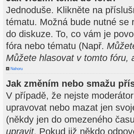
Jednoduše. Klikněte na přísluš
tématu. Možná bude nutné se re
do diskuze. To, co vám je povo
fóra nebo tématu (Např.
Můžete
Můžete hlasovat v tomto fóru, 
Nahoru
Jak změním nebo smažu pří
V případě, že nejste moderátor
upravovat nebo mazat jen svoj
(někdy jen do omezeného času p
upravit
. Pokud již někdo odpov