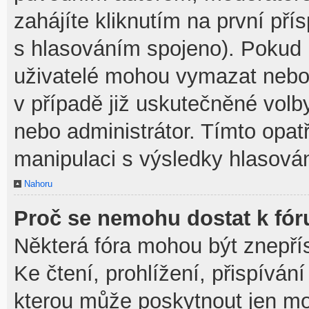
zahájíte kliknutím na první pří
s hlasováním spojeno). Pokud 
uživatelé mohou vymazat nebo 
v případě již uskutečněné volb
nebo administrátor. Tímto opa
manipulaci s výsledky hlasován
Nahoru
Proč se nemohu dostat k fór
Některá fóra mohou být znepří
Ke čtení, prohlížení, přispívání
kterou může poskytnout jen mod