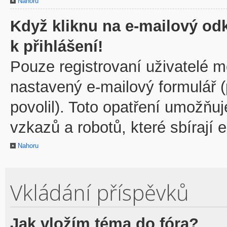
Nahoru
Když kliknu na e-mailový odk
k přihlášení!
Pouze registrovaní uživatelé m
nastavený e-mailový formulář 
povolil). Toto opatření umožňu
vzkazů a robotů, které sbírají 
Nahoru
Vkládání příspěvků
Jak vložím téma do fóra?