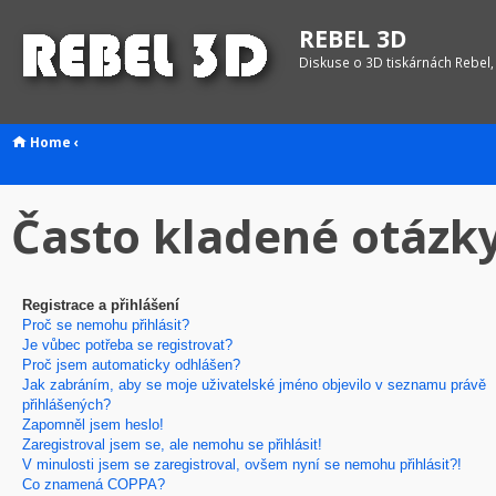
REBEL 3D
Diskuse o 3D tiskárnách Rebel,
Home
‹
Často kladené otázk
Registrace a přihlášení
Proč se nemohu přihlásit?
Je vůbec potřeba se registrovat?
Proč jsem automaticky odhlášen?
Jak zabráním, aby se moje uživatelské jméno objevilo v seznamu právě
přihlášených?
Zapomněl jsem heslo!
Zaregistroval jsem se, ale nemohu se přihlásit!
V minulosti jsem se zaregistroval, ovšem nyní se nemohu přihlásit?!
Co znamená COPPA?