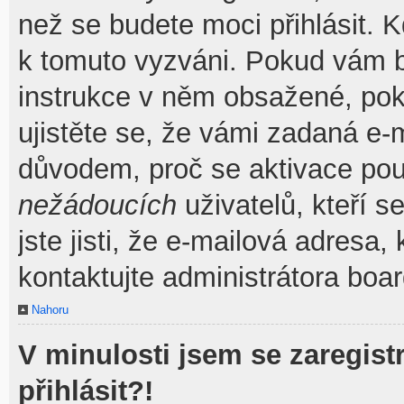
než se budete moci přihlásit. Kd
k tomuto vyzváni. Pokud vám by
instrukce v něm obsažené, poku
ujistěte se, že vámi zadaná e-
důvodem, proč se aktivace pou
nežádoucích
uživatelů, kteří s
jste jisti, že e-mailová adresa, 
kontaktujte administrátora boar
Nahoru
V minulosti jsem se zaregis
přihlásit?!