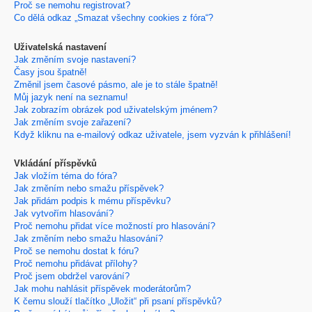
Proč se nemohu registrovat?
Co dělá odkaz „Smazat všechny cookies z fóra“?
Uživatelská nastavení
Jak změním svoje nastavení?
Časy jsou špatně!
Změnil jsem časové pásmo, ale je to stále špatně!
Můj jazyk není na seznamu!
Jak zobrazím obrázek pod uživatelským jménem?
Jak změním svoje zařazení?
Když kliknu na e-mailový odkaz uživatele, jsem vyzván k přihlášení!
Vkládání příspěvků
Jak vložím téma do fóra?
Jak změním nebo smažu příspěvek?
Jak přidám podpis k mému příspěvku?
Jak vytvořím hlasování?
Proč nemohu přidat více možností pro hlasování?
Jak změním nebo smažu hlasování?
Proč se nemohu dostat k fóru?
Proč nemohu přidávat přílohy?
Proč jsem obdržel varování?
Jak mohu nahlásit příspěvek moderátorům?
K čemu slouží tlačítko „Uložit“ při psaní příspěvků?