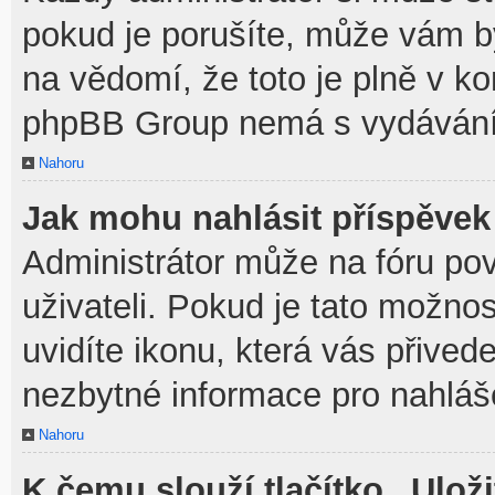
pokud je porušíte, může vám b
na vědomí, že toto je plně v k
phpBB Group nemá s vydávání
Nahoru
Jak mohu nahlásit příspěve
Administrátor může na fóru po
uživateli. Pokud je tato možno
uvidíte ikonu, která vás přived
nezbytné informace pro nahláš
Nahoru
K čemu slouží tlačítko „Uloži