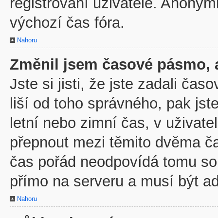
registrovaní uživatelé. Anony
výchozí čas fóra.
Nahoru
Změnil jsem časové pásmo, al
Jste si jisti, že jste zadali č
liší od toho správného, pak js
letní nebo zimní čas, v uživa
přepnout mezi těmito dvěma č
čas pořád neodpovídá tomu so
přímo na serveru a musí být a
Nahoru