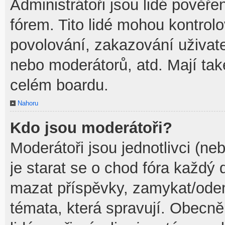
Administrátoři jsou lidé pověře
fórem. Tito lidé mohou kontrol
povolování, zakazování uživate
nebo moderátorů, atd. Mají ta
celém boardu.
Nahoru
Kdo jsou moderátoři?
Moderátoři jsou jednotlivci (neb
je starat se o chod fóra každý
mazat příspěvky, zamykat/odem
témata, která spravují. Obecně