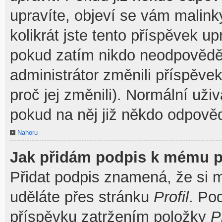
upravíte, objeví se vám malink
kolikrát jste tento příspěvek u
pokud zatím nikdo neodpovědě
administrátor změnili příspěve
proč jej změnili). Normální už
pokud na něj již někdo odpověd
Nahoru
Jak přidám podpis k mému p
Přidat podpis znamená, že si mu
uděláte přes stránku
Profil
. Po
příspěvku zatržením položky
P