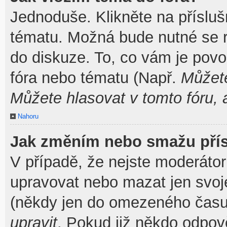
Jednoduše. Klikněte na přísluš
tématu. Možná bude nutné se re
do diskuze. To, co vám je povo
fóra nebo tématu (Např.
Můžete
Můžete hlasovat v tomto fóru, 
Nahoru
Jak změním nebo smažu pří
V případě, že nejste moderátor
upravovat nebo mazat jen svoj
(někdy jen do omezeného času p
upravit
. Pokud již někdo odpov