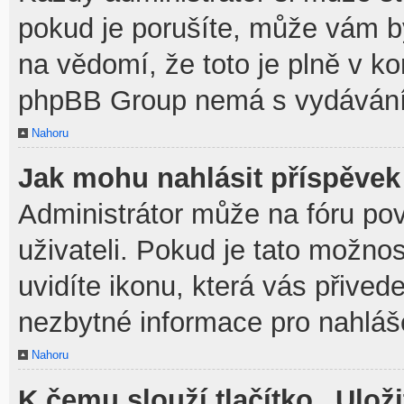
pokud je porušíte, může vám b
na vědomí, že toto je plně v k
phpBB Group nemá s vydávání
Nahoru
Jak mohu nahlásit příspěve
Administrátor může na fóru po
uživateli. Pokud je tato možno
uvidíte ikonu, která vás přived
nezbytné informace pro nahláš
Nahoru
K čemu slouží tlačítko „Uloži