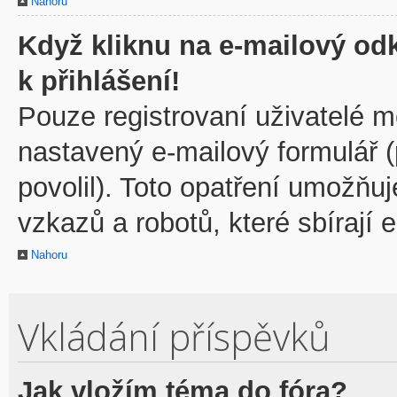
Nahoru
Když kliknu na e-mailový odk
k přihlášení!
Pouze registrovaní uživatelé m
nastavený e-mailový formulář 
povolil). Toto opatření umožňu
vzkazů a robotů, které sbírají 
Nahoru
Vkládání příspěvků
Jak vložím téma do fóra?