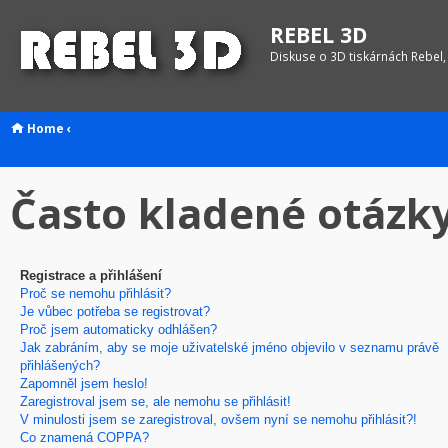
REBEL 3D
Diskuse o 3D tiskárnách Rebel,
Home
‹
Často kladené otázk
Registrace a přihlášení
Proč se nemohu přihlásit?
Je vůbec potřeba se registrovat?
Proč jsem automaticky odhlášen?
Jak zabráním, aby se moje uživatelské jméno objevilo v seznamu právě
přihlášených?
Zapomněl jsem heslo!
Zaregistroval jsem se, ale nemohu se přihlásit!
V minulosti jsem se zaregistroval, ovšem nyní se nemohu přihlásit?!
Co znamená COPPA?