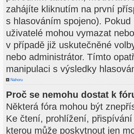
zahájíte kliknutím na první pří
s hlasováním spojeno). Pokud 
uživatelé mohou vymazat nebo 
v případě již uskutečněné volb
nebo administrátor. Tímto opa
manipulaci s výsledky hlasován
Nahoru
Proč se nemohu dostat k fór
Některá fóra mohou být znepří
Ke čtení, prohlížení, přispívání
kterou může poskytnout jen mod