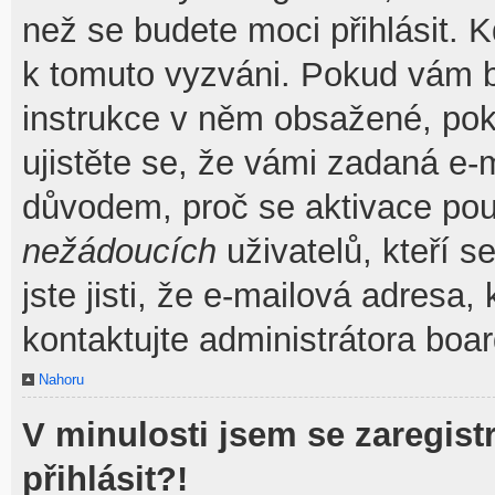
než se budete moci přihlásit. Kd
k tomuto vyzváni. Pokud vám by
instrukce v něm obsažené, poku
ujistěte se, že vámi zadaná e-
důvodem, proč se aktivace pou
nežádoucích
uživatelů, kteří s
jste jisti, že e-mailová adresa, 
kontaktujte administrátora boar
Nahoru
V minulosti jsem se zaregis
přihlásit?!