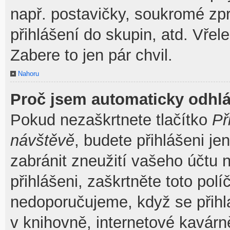
např. postavičky, soukromé zpr
přihlášení do skupin, atd. Vřel
Zabere to jen pár chvil.
Nahoru
Proč jsem automaticky odhl
Pokud nezaškrtnete tlačítko
Př
návštěvě
, budete přihlášeni je
zabránit zneužití vašeho účtu 
přihlášeni, zaškrtněte toto pol
nedoporučujeme, když se přihla
v knihovně, internetové kavárně