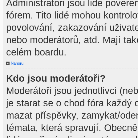
Administrátoři jsou lidé pověře
fórem. Tito lidé mohou kontrol
povolování, zakazování uživate
nebo moderátorů, atd. Mají ta
celém boardu.
Nahoru
Kdo jsou moderátoři?
Moderátoři jsou jednotlivci (neb
je starat se o chod fóra každý
mazat příspěvky, zamykat/odem
témata, která spravují. Obecně