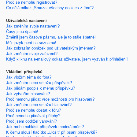
Proč se nemohu registrovat?
Co dělá odkaz „Smazat všechny cookies z fóra“?
Uživatelská nastavení
Jak změním svoje nastavení?
Časy jsou špatně!
Změnil jsem časové pásmo, ale je to stále špatně!
Můj jazyk není na seznamu!
Jak zobrazím obrázek pod uživatelským jménem?
Jak změním svoje zařazení?
Když kliknu na e-mailový odkaz uživatele, jsem vyzván k přihlášení!
Vkládání příspěvků
Jak vložím téma do fóra?
Jak změním nebo smažu příspěvek?
Jak přidám podpis k mému příspěvku?
Jak vytvořím hlasování?
Proč nemohu přidat více možností pro hlasování?
Jak změním nebo smažu hlasování?
Proč se nemohu dostat k fóru?
Proč nemohu přidávat přílohy?
Proč jsem obdržel varování?
Jak mohu nahlásit příspěvek moderátorům?
K čemu slouží tlačítko „Uložit“ při psaní příspěvků?