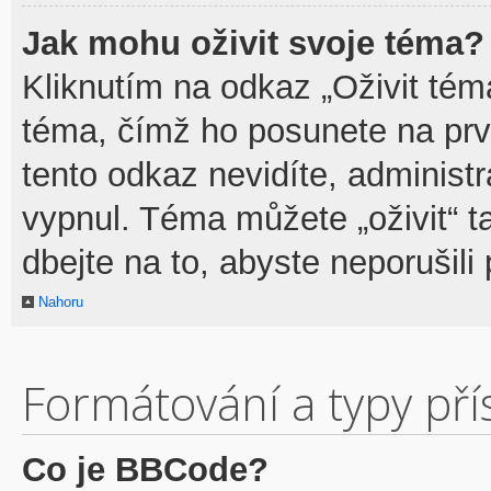
Jak mohu oživit svoje téma?
Kliknutím na odkaz „Oživit téma
téma, čímž ho posunete na prv
tento odkaz nevidíte, adminis
vypnul. Téma můžete „oživit“ t
dbejte na to, abyste neporušili 
Nahoru
Formátování a typy př
Co je BBCode?