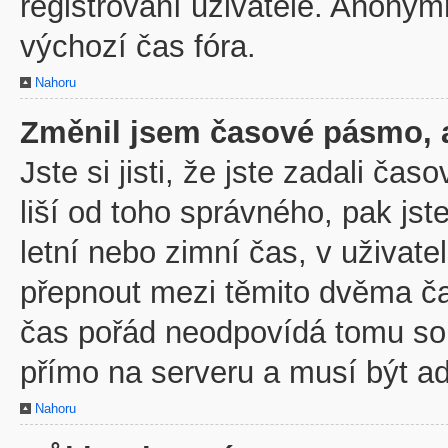
registrovaní uživatelé. Anony
výchozí čas fóra.
Nahoru
Změnil jsem časové pásmo, al
Jste si jisti, že jste zadali č
liší od toho správného, pak js
letní nebo zimní čas, v uživa
přepnout mezi těmito dvěma č
čas pořád neodpovídá tomu so
přímo na serveru a musí být a
Nahoru