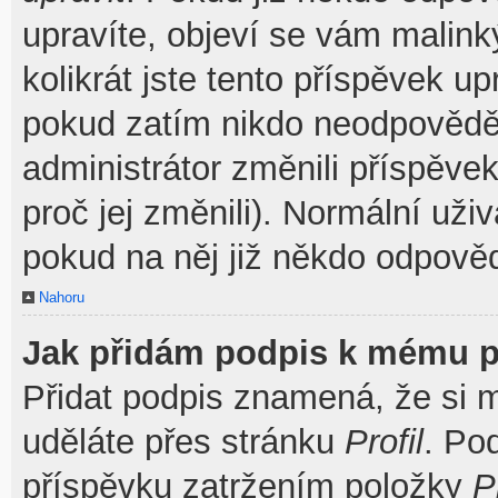
upravíte, objeví se vám malink
kolikrát jste tento příspěvek u
pokud zatím nikdo neodpovědě
administrátor změnili příspěve
proč jej změnili). Normální už
pokud na něj již někdo odpověd
Nahoru
Jak přidám podpis k mému p
Přidat podpis znamená, že si mu
uděláte přes stránku
Profil
. Po
příspěvku zatržením položky
P