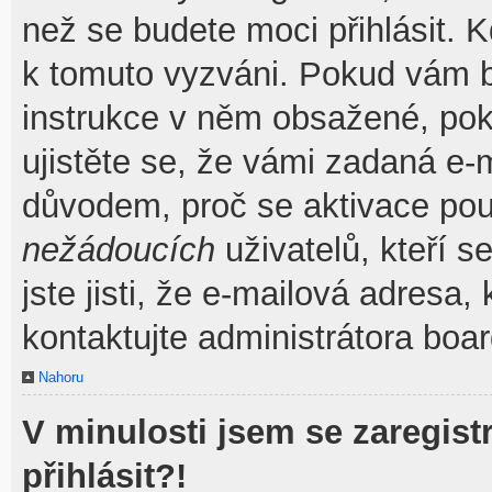
než se budete moci přihlásit. Kd
k tomuto vyzváni. Pokud vám by
instrukce v něm obsažené, poku
ujistěte se, že vámi zadaná e-
důvodem, proč se aktivace pou
nežádoucích
uživatelů, kteří s
jste jisti, že e-mailová adresa, 
kontaktujte administrátora boar
Nahoru
V minulosti jsem se zaregis
přihlásit?!