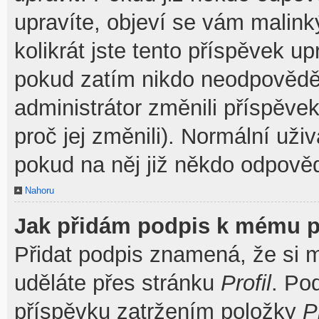
upravíte, objeví se vám malink
kolikrát jste tento příspěvek u
pokud zatím nikdo neodpovědě
administrátor změnili příspěve
proč jej změnili). Normální už
pokud na něj již někdo odpověd
Nahoru
Jak přidám podpis k mému p
Přidat podpis znamená, že si mu
uděláte přes stránku
Profil
. Po
příspěvku zatržením položky
P