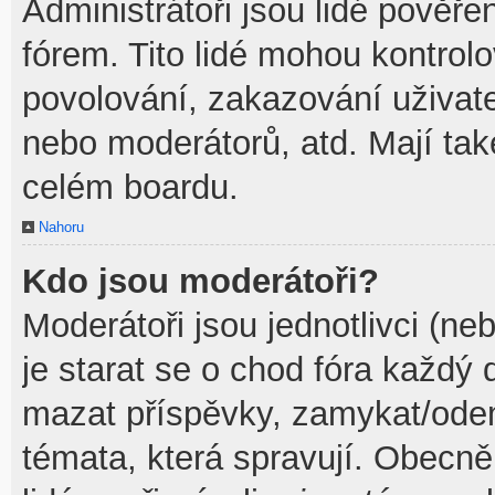
Administrátoři jsou lidé pověře
fórem. Tito lidé mohou kontrol
povolování, zakazování uživate
nebo moderátorů, atd. Mají ta
celém boardu.
Nahoru
Kdo jsou moderátoři?
Moderátoři jsou jednotlivci (neb
je starat se o chod fóra každý
mazat příspěvky, zamykat/odem
témata, která spravují. Obecně