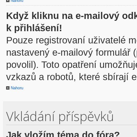
Nahoru
Když kliknu na e-mailový odk
k přihlášení!
Pouze registrovaní uživatelé m
nastavený e-mailový formulář 
povolil). Toto opatření umožňu
vzkazů a robotů, které sbírají 
Nahoru
Vkládání příspěvků
Jak vložím téma do fóra?