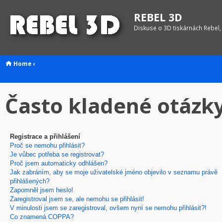
REBEL 3D
Diskuse o 3D tiskárnách Rebel,
Home
‹
Často kladené otázk
Registrace a přihlášení
Proč se nemohu přihlásit?
Je vůbec potřeba se registrovat?
Proč jsem automaticky odhlášen?
Jak zabráním, aby se moje uživatelské jméno objevilo v seznamu právě
přihlášených?
Zapomněl jsem heslo!
Zaregistroval jsem se, ale nemohu se přihlásit!
V minulosti jsem se zaregistroval, ovšem nyní se nemohu přihlásit?!
Co znamená COPPA?