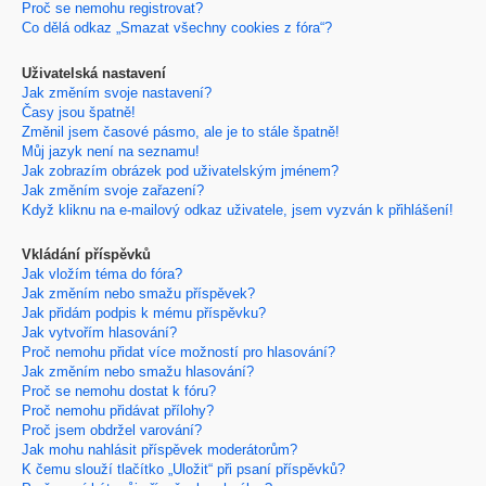
Proč se nemohu registrovat?
Co dělá odkaz „Smazat všechny cookies z fóra“?
Uživatelská nastavení
Jak změním svoje nastavení?
Časy jsou špatně!
Změnil jsem časové pásmo, ale je to stále špatně!
Můj jazyk není na seznamu!
Jak zobrazím obrázek pod uživatelským jménem?
Jak změním svoje zařazení?
Když kliknu na e-mailový odkaz uživatele, jsem vyzván k přihlášení!
Vkládání příspěvků
Jak vložím téma do fóra?
Jak změním nebo smažu příspěvek?
Jak přidám podpis k mému příspěvku?
Jak vytvořím hlasování?
Proč nemohu přidat více možností pro hlasování?
Jak změním nebo smažu hlasování?
Proč se nemohu dostat k fóru?
Proč nemohu přidávat přílohy?
Proč jsem obdržel varování?
Jak mohu nahlásit příspěvek moderátorům?
K čemu slouží tlačítko „Uložit“ při psaní příspěvků?