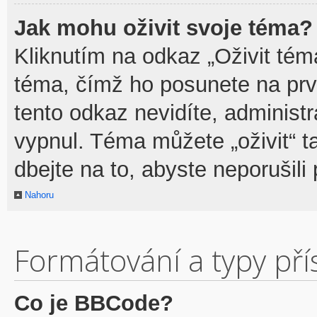
Jak mohu oživit svoje téma?
Kliknutím na odkaz „Oživit téma
téma, čímž ho posunete na prv
tento odkaz nevidíte, adminis
vypnul. Téma můžete „oživit“ t
dbejte na to, abyste neporušili 
Nahoru
Formátování a typy př
Co je BBCode?