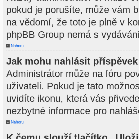
pokud je porušíte, může vám b
na vědomí, že toto je plně v k
phpBB Group nemá s vydávání
Nahoru
Jak mohu nahlásit příspěve
Administrátor může na fóru po
uživateli. Pokud je tato možno
uvidíte ikonu, která vás přived
nezbytné informace pro nahláš
Nahoru
K čemu slouží tlačítko „Uloži