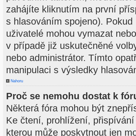
zahájíte kliknutím na první pří
s hlasováním spojeno). Pokud 
uživatelé mohou vymazat nebo 
v případě již uskutečněné volb
nebo administrátor. Tímto opa
manipulaci s výsledky hlasován
Nahoru
Proč se nemohu dostat k fór
Některá fóra mohou být znepří
Ke čtení, prohlížení, přispívání
kterou může poskytnout jen mod