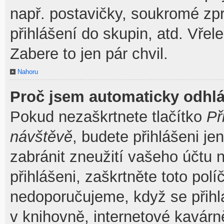
např. postavičky, soukromé zpr
přihlášení do skupin, atd. Vřel
Zabere to jen pár chvil.
Nahoru
Proč jsem automaticky odhl
Pokud nezaškrtnete tlačítko
Př
návštěvě
, budete přihlášeni je
zabránit zneužití vašeho účtu 
přihlášeni, zaškrtněte toto pol
nedoporučujeme, když se přihla
v knihovně, internetové kavárně