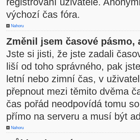
registrovaní uživatelé. Anony
výchozí čas fóra.
Nahoru
Změnil jsem časové pásmo, al
Jste si jisti, že jste zadali č
liší od toho správného, pak js
letní nebo zimní čas, v uživa
přepnout mezi těmito dvěma č
čas pořád neodpovídá tomu so
přímo na serveru a musí být a
Nahoru