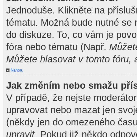
Jednoduše. Klikněte na přísluš
tématu. Možná bude nutné se re
do diskuze. To, co vám je povo
fóra nebo tématu (Např.
Můžete
Můžete hlasovat v tomto fóru, 
Nahoru
Jak změním nebo smažu pří
V případě, že nejste moderátor
upravovat nebo mazat jen svoj
(někdy jen do omezeného času p
upravit
. Pokud již někdo odpov