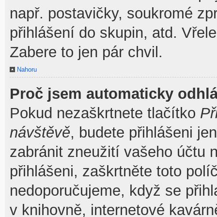
např. postavičky, soukromé zpr
přihlášení do skupin, atd. Vřel
Zabere to jen pár chvil.
Nahoru
Proč jsem automaticky odhl
Pokud nezaškrtnete tlačítko
Př
návštěvě
, budete přihlášeni je
zabránit zneužití vašeho účtu 
přihlášeni, zaškrtněte toto pol
nedoporučujeme, když se přihla
v knihovně, internetové kavárně