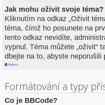
Jak mohu oživit svoje téma?
Kliknutím na odkaz „Oživit téma
téma, čímž ho posunete na prv
tento odkaz nevidíte, adminis
vypnul. Téma můžete „oživit“ t
dbejte na to, abyste neporušili 
Nahoru
Formátování a typy př
Co je BBCode?