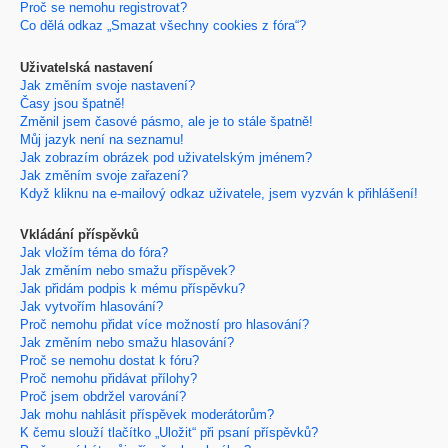
Proč se nemohu registrovat?
Co dělá odkaz „Smazat všechny cookies z fóra“?
Uživatelská nastavení
Jak změním svoje nastavení?
Časy jsou špatně!
Změnil jsem časové pásmo, ale je to stále špatně!
Můj jazyk není na seznamu!
Jak zobrazím obrázek pod uživatelským jménem?
Jak změním svoje zařazení?
Když kliknu na e-mailový odkaz uživatele, jsem vyzván k přihlášení!
Vkládání příspěvků
Jak vložím téma do fóra?
Jak změním nebo smažu příspěvek?
Jak přidám podpis k mému příspěvku?
Jak vytvořím hlasování?
Proč nemohu přidat více možností pro hlasování?
Jak změním nebo smažu hlasování?
Proč se nemohu dostat k fóru?
Proč nemohu přidávat přílohy?
Proč jsem obdržel varování?
Jak mohu nahlásit příspěvek moderátorům?
K čemu slouží tlačítko „Uložit“ při psaní příspěvků?