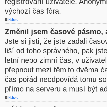
registrovaní uživatelé. Anony
výchozí čas fóra.
Nahoru
Změnil jsem časové pásmo, al
Jste si jisti, že jste zadali č
liší od toho správného, pak js
letní nebo zimní čas, v uživa
přepnout mezi těmito dvěma č
čas pořád neodpovídá tomu so
přímo na serveru a musí být a
Nahoru