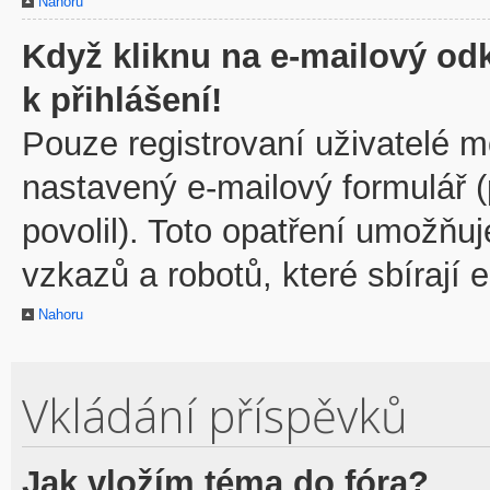
Nahoru
Když kliknu na e-mailový odk
k přihlášení!
Pouze registrovaní uživatelé m
nastavený e-mailový formulář 
povolil). Toto opatření umožňu
vzkazů a robotů, které sbírají 
Nahoru
Vkládání příspěvků
Jak vložím téma do fóra?