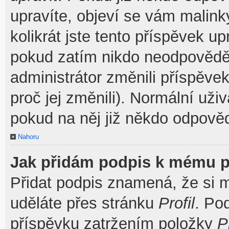
upravíte, objeví se vám malink
kolikrát jste tento příspěvek u
pokud zatím nikdo neodpovědě
administrátor změnili příspěve
proč jej změnili). Normální už
pokud na něj již někdo odpověd
Nahoru
Jak přidám podpis k mému p
Přidat podpis znamená, že si mu
uděláte přes stránku
Profil
. Po
příspěvku zatržením položky
P