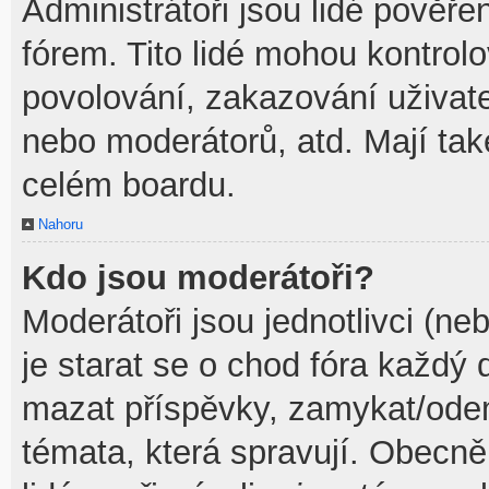
Administrátoři jsou lidé pověře
fórem. Tito lidé mohou kontrol
povolování, zakazování uživate
nebo moderátorů, atd. Mají ta
celém boardu.
Nahoru
Kdo jsou moderátoři?
Moderátoři jsou jednotlivci (neb
je starat se o chod fóra každý
mazat příspěvky, zamykat/odem
témata, která spravují. Obecně