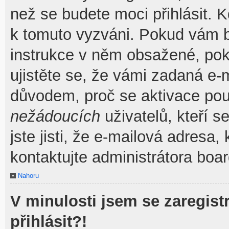
než se budete moci přihlásit. Kd
k tomuto vyzváni. Pokud vám by
instrukce v něm obsažené, poku
ujistěte se, že vámi zadaná e-
důvodem, proč se aktivace pou
nežádoucích
uživatelů, kteří s
jste jisti, že e-mailová adresa, 
kontaktujte administrátora boar
Nahoru
V minulosti jsem se zaregis
přihlásit?!