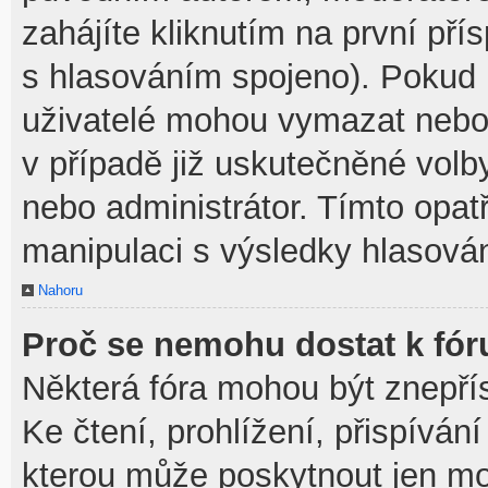
zahájíte kliknutím na první pří
s hlasováním spojeno). Pokud 
uživatelé mohou vymazat nebo 
v případě již uskutečněné volb
nebo administrátor. Tímto opa
manipulaci s výsledky hlasován
Nahoru
Proč se nemohu dostat k fór
Některá fóra mohou být znepří
Ke čtení, prohlížení, přispívání
kterou může poskytnout jen mod