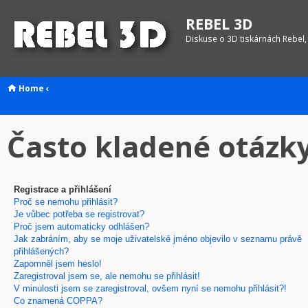
REBEL 3D
Diskuse o 3D tiskárnách Rebel,
Home
‹
Často kladené otázk
Registrace a přihlášení
Proč se nemohu přihlásit?
Je vůbec potřeba se registrovat?
Proč jsem automaticky odhlášen?
Jak zabráním, aby se moje uživatelské jméno objevilo v seznamu právě
přihlášených?
Zapomněl jsem heslo!
Zaregistroval jsem se, ale nemohu se přihlásit!
V minulosti jsem se zaregistroval, ovšem nyní se nemohu přihlásit?!
Co znamená COPPA?