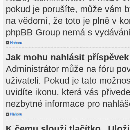
pokud je porušíte, může vám b
na vědomí, že toto je plně v k
phpBB Group nemá s vydávání
Nahoru
Jak mohu nahlásit příspěve
Administrátor může na fóru po
uživateli. Pokud je tato možno
uvidíte ikonu, která vás přived
nezbytné informace pro nahláš
Nahoru
K čemu slouží tlačítko „Uloži