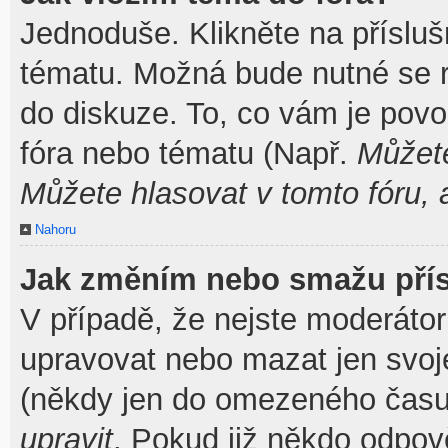
Jednoduše. Klikněte na přísluš
tématu. Možná bude nutné se re
do diskuze. To, co vám je povo
fóra nebo tématu (Např.
Můžete
Můžete hlasovat v tomto fóru, 
Nahoru
Jak změním nebo smažu pří
V případě, že nejste moderátor
upravovat nebo mazat jen svoj
(někdy jen do omezeného času p
upravit
. Pokud již někdo odpov