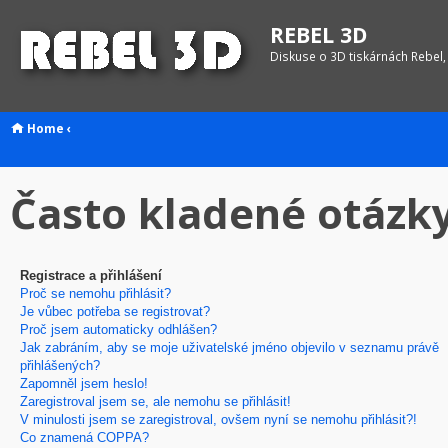
REBEL 3D
Diskuse o 3D tiskárnách Rebel,
Home
‹
Často kladené otázk
Registrace a přihlášení
Proč se nemohu přihlásit?
Je vůbec potřeba se registrovat?
Proč jsem automaticky odhlášen?
Jak zabráním, aby se moje uživatelské jméno objevilo v seznamu právě
přihlášených?
Zapomněl jsem heslo!
Zaregistroval jsem se, ale nemohu se přihlásit!
V minulosti jsem se zaregistroval, ovšem nyní se nemohu přihlásit?!
Co znamená COPPA?