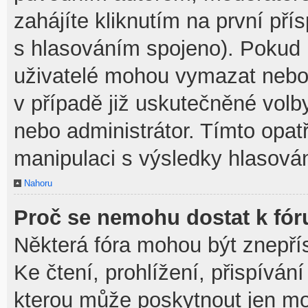
zahájíte kliknutím na první pří
s hlasováním spojeno). Pokud 
uživatelé mohou vymazat nebo 
v případě již uskutečněné volb
nebo administrátor. Tímto opa
manipulaci s výsledky hlasován
Nahoru
Proč se nemohu dostat k fór
Některá fóra mohou být znepří
Ke čtení, prohlížení, přispívání
kterou může poskytnout jen mod