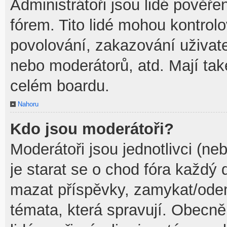
Administrátoři jsou lidé pověře
fórem. Tito lidé mohou kontrol
povolování, zakazování uživate
nebo moderátorů, atd. Mají ta
celém boardu.
Nahoru
Kdo jsou moderátoři?
Moderátoři jsou jednotlivci (neb
je starat se o chod fóra každý
mazat příspěvky, zamykat/odem
témata, která spravují. Obecně