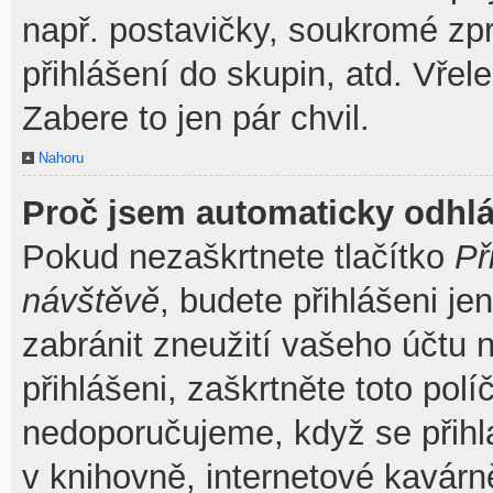
např. postavičky, soukromé zpr
přihlášení do skupin, atd. Vřel
Zabere to jen pár chvil.
Nahoru
Proč jsem automaticky odhl
Pokud nezaškrtnete tlačítko
Př
návštěvě
, budete přihlášeni je
zabránit zneužití vašeho účtu 
přihlášeni, zaškrtněte toto pol
nedoporučujeme, když se přihla
v knihovně, internetové kavárně