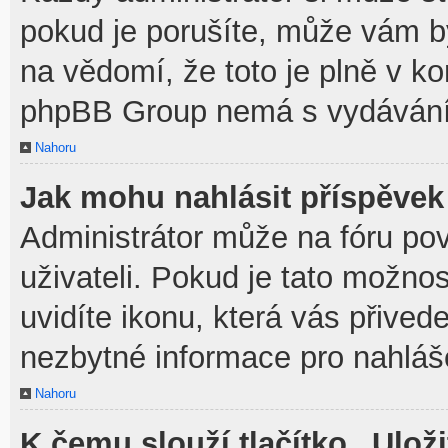
pokud je porušíte, může vám b
na vědomí, že toto je plně v k
phpBB Group nemá s vydávání
Nahoru
Jak mohu nahlásit příspěve
Administrátor může na fóru po
uživateli. Pokud je tato možno
uvidíte ikonu, která vás přived
nezbytné informace pro nahláš
Nahoru
K čemu slouží tlačítko „Uloži