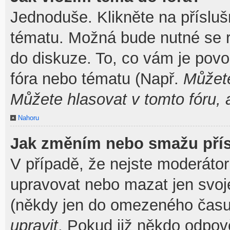
Jednoduše. Klikněte na přísluš
tématu. Možná bude nutné se re
do diskuze. To, co vám je povo
fóra nebo tématu (Např.
Můžete
Můžete hlasovat v tomto fóru, 
Nahoru
Jak změním nebo smažu pří
V případě, že nejste moderátor
upravovat nebo mazat jen svoj
(někdy jen do omezeného času p
upravit
. Pokud již někdo odpov