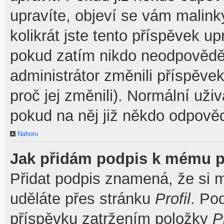
upravíte, objeví se vám malink
kolikrát jste tento příspěvek u
pokud zatím nikdo neodpovědě
administrátor změnili příspěve
proč jej změnili). Normální už
pokud na něj již někdo odpověd
Nahoru
Jak přidám podpis k mému p
Přidat podpis znamená, že si mu
uděláte přes stránku
Profil
. Po
příspěvku zatržením položky
P