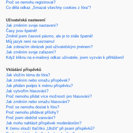
Proč se nemohu registrovat?
Co dělá odkaz „Smazat všechny cookies z fóra“?
Uživatelská nastavení
Jak změním svoje nastavení?
Časy jsou špatně!
Změnil jsem časové pásmo, ale je to stále špatně!
Můj jazyk není na seznamu!
Jak zobrazím obrázek pod uživatelským jménem?
Jak změním svoje zařazení?
Když kliknu na e-mailový odkaz uživatele, jsem vyzván k přihlášení!
Vkládání příspěvků
Jak vložím téma do fóra?
Jak změním nebo smažu příspěvek?
Jak přidám podpis k mému příspěvku?
Jak vytvořím hlasování?
Proč nemohu přidat více možností pro hlasování?
Jak změním nebo smažu hlasování?
Proč se nemohu dostat k fóru?
Proč nemohu přidávat přílohy?
Proč jsem obdržel varování?
Jak mohu nahlásit příspěvek moderátorům?
K čemu slouží tlačítko „Uložit“ při psaní příspěvků?