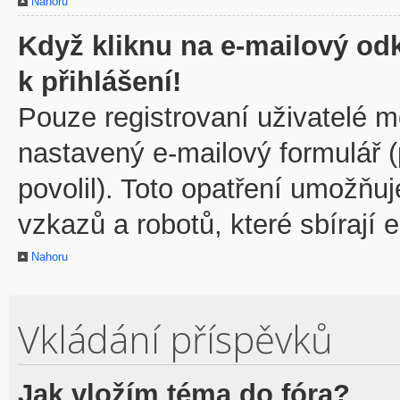
Nahoru
Když kliknu na e-mailový odk
k přihlášení!
Pouze registrovaní uživatelé m
nastavený e-mailový formulář 
povolil). Toto opatření umožňu
vzkazů a robotů, které sbírají 
Nahoru
Vkládání příspěvků
Jak vložím téma do fóra?