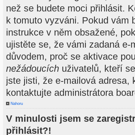
než se budete moci přihlásit. Kd
k tomuto vyzváni. Pokud vám by
instrukce v něm obsažené, poku
ujistěte se, že vámi zadaná e-
důvodem, proč se aktivace pou
nežádoucích
uživatelů, kteří s
jste jisti, že e-mailová adresa, 
kontaktujte administrátora boar
Nahoru
V minulosti jsem se zaregis
přihlásit?!