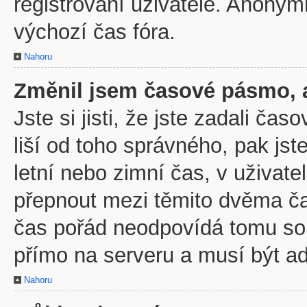
registrovaní uživatelé. Anony
výchozí čas fóra.
Nahoru
Změnil jsem časové pásmo, al
Jste si jisti, že jste zadali č
liší od toho správného, pak js
letní nebo zimní čas, v uživa
přepnout mezi těmito dvěma č
čas pořád neodpovídá tomu so
přímo na serveru a musí být a
Nahoru