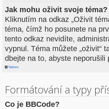
Jak mohu oživit svoje téma?
Kliknutím na odkaz „Oživit téma
téma, čímž ho posunete na prv
tento odkaz nevidíte, adminis
vypnul. Téma můžete „oživit“ t
dbejte na to, abyste neporušili 
Nahoru
Formátování a typy př
Co je BBCode?