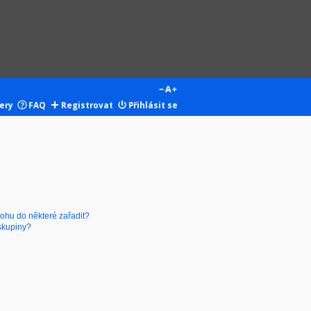
ery
FAQ
Registrovat
Přihlásit se
mohu do některé zařadit?
skupiny?