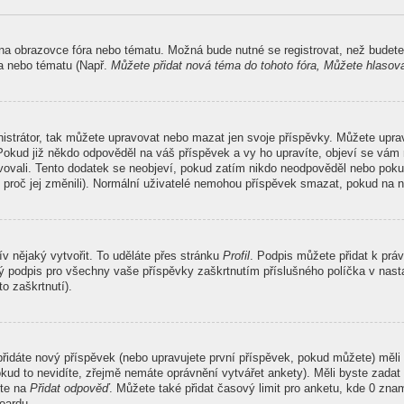
 na obrazovce fóra nebo tématu. Možná bude nutné se registrovat, než budete
ra nebo tématu (Např.
Můžete přidat nová téma do tohoto fóra, Můžete hlasovat
nistrátor, tak můžete upravovat nebo mazat jen svoje příspěvky. Můžete upr
Pokud již někdo odpověděl na váš příspěvek a vy ho upravíte, objeví se vám 
ravovali. Tento dodatek se neobjeví, pokud zatím nikdo neodpověděl nebo poku
 proč jej změnili). Normální uživatelé nemohou příspěvek smazat, pokud na n
ív nějaký vytvořit. To uděláte přes stránku
Profil
. Podpis můžete přidat k pr
ný podpis pro všechny vaše příspěvky zaškrtnutím příslušného políčka v nasta
o zaškrtnutí).
řidáte nový příspěvek (nebo upravujete první příspěvek, pokud můžete) měli 
kud to nevidíte, zřejmě nemáte oprávnění vytvářet ankety). Měli byste zada
ěte na
Přidat odpověď
. Můžete také přidat časový limit pro anketu, kde 0 z
oardu.