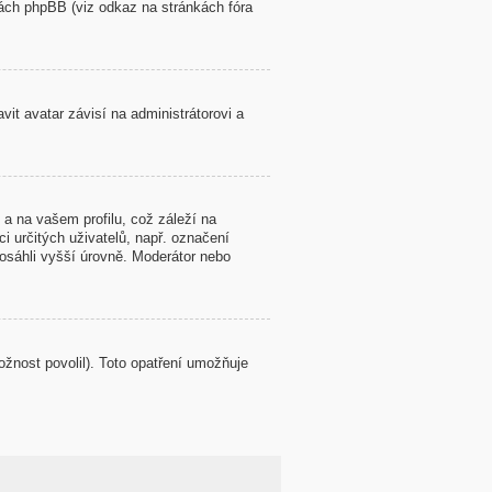
kách phpBB (viz odkaz na stránkách fóra
it avatar závisí na administrátorovi a
a na vašem profilu, což záleží na
i určitých uživatelů, např. označení
osáhli vyšší úrovně. Moderátor nebo
ožnost povolil). Toto opatření umožňuje