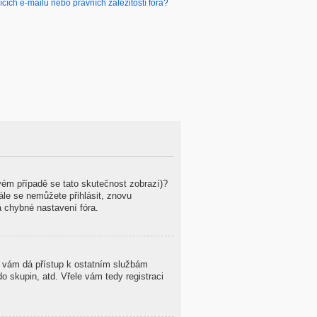
ích e-mailů nebo právních záležitostí fóra?
ovém případě se tato skutečnost zobrazí)?
tále se nemůžete přihlásit, znovu
á chybné nastavení fóra.
ce vám dá přístup k ostatním službám
 skupin, atd. Vřele vám tedy registraci