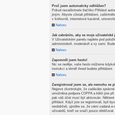
Proč jsem automaticky odhlášen?
Pokud nezaškrtnete tlačítko
Přihlásit auto
jiným. Abyste zůstali přihlášeni, zaškrtně
v knihovně, internetové kavárně, univerzit
Nahoru
Jak zabráním, aby se moje uživatelské
V Uživatelském panelu najdete pod polož
administrátoři, moderátoři a vy sami. Bude
Nahoru
Zapomněl jsem heslo!
Nic se neděje, vaše heslo můžeme kdykoli
instrukcí a téměř ihned budete přihlášeni.
Nahoru
Zaregistroval jsem se, ale nemohu se př
Nejprve zkontrolujte, že zadáváte správné
umožněna podpora COPPA a klikli jste při 
pak váš účet musí být aktivován. Některé
přihlásit. Když jste se registrovali, byli
neobdrželi, ujistěte se, že vámi zadaná 
uživatelů, kteří se snaží pouze obtěžovat. 