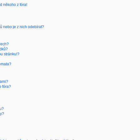
d někoho z fóra!
ů nebo je z nich odebírat?
rech?
edků?
ou stránku!?
témata?
kami?
o fóra?
ru?
hy?