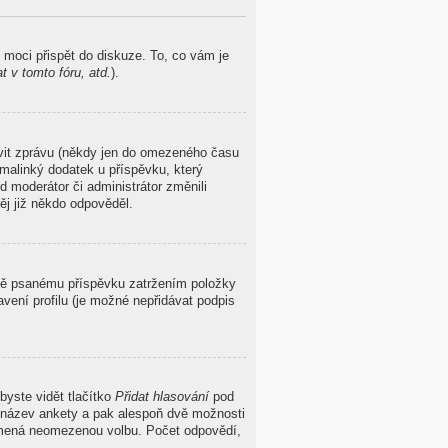
 moci přispět do diskuze. To, co vám je
 v tomto fóru, atd.
).
avit zprávu (někdy jen do omezeného času
malinký dodatek u příspěvku, který
d moderátor či administrátor změnili
ěj již někdo odpověděl.
ávě psanému příspěvku zatržením položky
vení profilu (je možné nepřidávat podpis
byste vidět tlačítko
Přidat hlasování
pod
t název ankety a pak alespoň dvě možnosti
namená neomezenou volbu. Počet odpovědí,