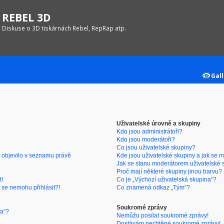
REBEL 3D
Diskuse o 3D tiskárnách Rebel, RepRap atp.
Gall
Uživatelské úrovně a skupiny
Kdo jsou administrátoři?
Kdo jsou moderátoři?
Co jsou uživatelské skupiny?
 objevilo v seznamu právě
Kde jsou uživatelské skupiny a jak se 
Jak se stanu moderátorem uživatelské 
Proč mají některé skupiny jinou barvu?
t!
Co je „Výchozí uživatelská skupina“?
 se nemohu přihlásit?!
Co znamená odkaz „Tým“?
Soukromé zprávy
ra“?
Nemůžu posílat soukromé zprávy!
Dostávám nechtěné soukromé zprávy!