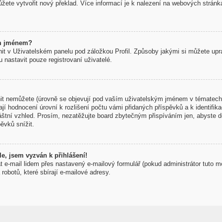
žete vytvořit nový překlad. Více informací je k nalezení na webových strán
ým jménem?
t v Uživatelském panelu pod záložkou Profil. Způsoby jakými si můžete uprav
nastavit pouze registrovaní uživatelé.
t nemůžete (úrovně se objevují pod vaším uživatelským jménem v tématech 
í hodnocení úrovní k rozlišení počtu vámi přidaných příspěvků a k identifikac
áštní vzhled. Prosím, nezatěžujte board zbytečným přispíváním jen, abyste d
ěvků snížit.
e, jsem vyzván k přihlášení!
t e-mail lidem přes nastavený e-mailový formulář (pokud administrátor tuto m
obotů, které sbírají e-mailové adresy.