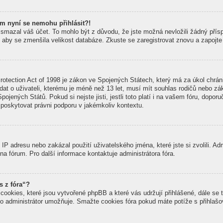
em nyní se nemohu přihlásit?!
smazal váš účet. To mohlo být z důvodu, že jste možná nevložili žádný přísp
li, aby se zmenšila velikost databáze. Zkuste se zaregistrovat znovu a zapojte
otection Act of 1998 je zákon ve Spojených Státech, který má za úkol chránit
at o uživateli, kterému je méně než 13 let, musí mít souhlas rodičů nebo zák
Spojených Států. Pokud si nejste jisti, jestli toto platí i na vašem fóru, dop
skytovat právni podporu v jakémkoliv kontextu.
IP adresu nebo zakázal použití uživatelského jména, které jste si zvolili. Ad
na fórum. Pro další informace kontaktuje administrátora fóra.
s z fóra“?
cookies, které jsou vytvořené phpBB a které vás udržují přihlášené, dále se 
to administrátor umožňuje. Smažte cookies fóra pokud máte potíže s přihlaš