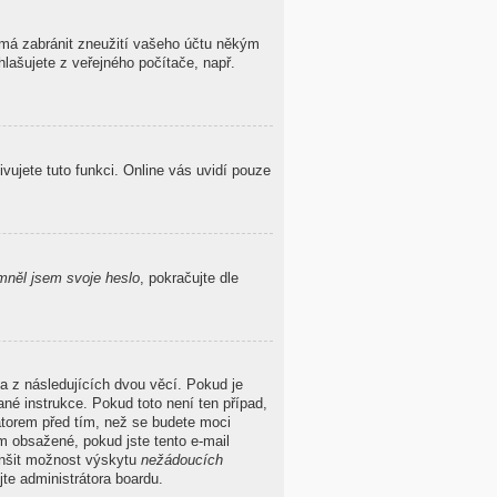
o má zabránit zneužití vašeho účtu někým
hlašujete z veřejného počítače, např.
ivujete tuto funkci. Online vás uvidí pouze
něl jsem svoje heslo
, pokračujte dle
a z následujících dvou věcí. Pokud je
né instrukce. Pokud toto není ten případ,
átorem před tím, než se budete moci
ěm obsažené, pokud jste tento e-mail
menšit možnost výskytu
nežádoucích
ujte administrátora boardu.