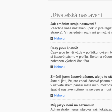
Uživatelská nastavení
Jak změním svoje nastavení?
Všechna vaše nastavení (pokud jste regis
stránky). V následném rozhraní je možné 
Nahoru
Časy jsou špatně!
Časy jsou téměř vždy v pořádku, ovšem to
si časové pásmo v profilu. Berte na vědo
zobrazen výchozí čas fóra.
Nahoru
Změnil jsem časové pásmo, ale je to stá
Jste si jisti, že jste zadali časové pásmo
v uživatelském panelu máte ruční možno
špatně nastaven přímo na serveru a musí 
Nahoru
Můj jazyk není na seznamu!
Administrátor nenainstaloval vaši lokaliz