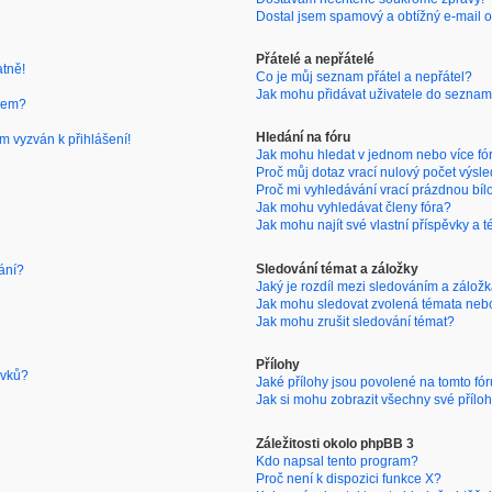
Dostal jsem spamový a obtížný e-mail o
Přátelé a nepřátelé
atně!
Co je můj seznam přátel a nepřátel?
Jak mohu přidávat uživatele do seznam
nem?
Hledání na fóru
m vyzván k přihlášení!
Jak mohu hledat v jednom nebo více fó
Proč můj dotaz vrací nulový počet výsl
Proč mi vyhledávání vrací prázdnou bíl
Jak mohu vyhledávat členy fóra?
Jak mohu najít své vlastní příspěvky a 
Sledování témat a záložky
ání?
Jaký je rozdíl mezi sledováním a zálož
Jak mohu sledovat zvolená témata neb
Jak mohu zrušit sledování témat?
Přílohy
ěvků?
Jaké přílohy jsou povolené na tomto fó
Jak si mohu zobrazit všechny své přílo
Záležitosti okolo phpBB 3
Kdo napsal tento program?
Proč není k dispozici funkce X?