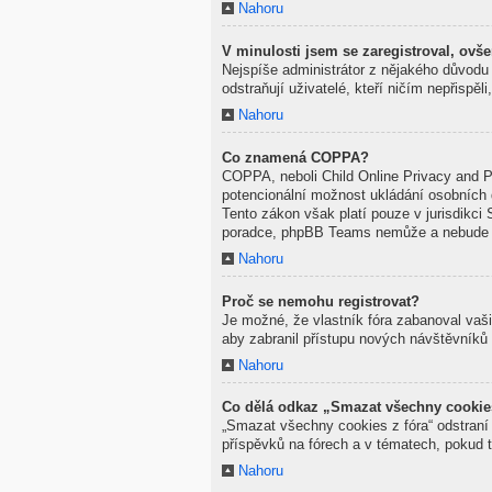
Nahoru
V minulosti jsem se zaregistroval, ovš
Nejspíše administrátor z nějakého důvodu 
odstraňují uživatelé, kteří ničím nepřispě
Nahoru
Co znamená COPPA?
COPPA, neboli Child Online Privacy and Pr
potencionální možnost ukládání osobních d
Tento zákon však platí pouze v jurisdikci 
poradce, phpBB Teams nemůže a nebude po
Nahoru
Proč se nemohu registrovat?
Je možné, že vlastník fóra zabanoval vaši 
aby zabranil přístupu nových návštěvníků 
Nahoru
Co dělá odkaz „Smazat všechny cookie
„Smazat všechny cookies z fóra“ odstraní 
příspěvků na fórech a v tématech, pokud 
Nahoru