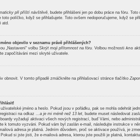
maticky při příští návštěvě
, budete přihlášeni jen po dobu práce na fóru. Tot
te toto políčko, když se přihlašujete. Toto ovšem nedoporučujeme, když se při
ě atd.
 jméno objevilo v seznamu právě přihlášených?
kou „Nastavení“ volbu
Skrýt moji přítomnost na fóru
. Volbou možnosti
Ano
akt
te započítáváni mezi skryté uživatele.
v obnovit. V tomto případě zmáčkněte na přihlašovací stránce tlačítko
Zapom
ihlásit!
 uživatelské jméno a heslo. Pokud jsou v pořádku, pak se mohla odehrát jedn
registraci na odkaz
…a je mi méně než 13 let
, budete muset následovat zasla
 boardy vyžadují aktivaci všech nových registrací, buď Vámi, nebo administr
 byste k tomuto vyzváni. Pokud vám byl zaslán e-mail, následujte instrukce v n
e-mailová adresa je platná. Jedním důvodem, proč se aktivace používá, je z
Pokud si jste jisti, že e-mailová adresa, kterou jste použili je platná, kontakt