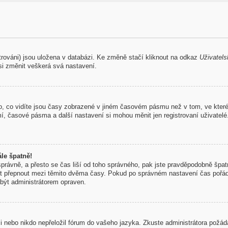
trováni) jsou uložena v databázi. Ke změně stačí kliknout na odkaz
Uživatels
si změnit veškerá svá nastavení.
, co vidíte jsou časy zobrazené v jiném časovém pásmu než v tom, ve které
mí, časové pásma a další nastavení si mohou měnit jen registrovaní uživate
le špatně!
 správně, a přesto se čas liší od toho správného, pak jste pravděpodobně špatn
st přepnout mezi těmito dvěma časy. Pokud po správném nastavení čas pořá
být administrátorem opraven.
aci nebo nikdo nepřeložil fórum do vašeho jazyka. Zkuste administrátora požád