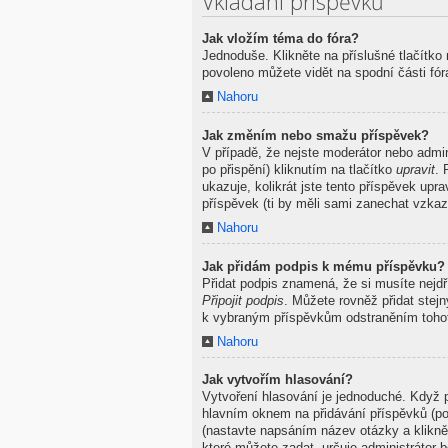
Vkládání příspěvků
Jak vložím téma do fóra?
Jednoduše. Klikněte na příslušné tlačítko
povoleno můžete vidět na spodní části fó
Nahoru
Jak změním nebo smažu příspěvek?
V případě, že nejste moderátor nebo admi
po přispění) kliknutím na tlačítko
upravit
. 
ukazuje, kolikrát jste tento příspěvek up
příspěvek (ti by měli sami zanechat vzkaz
Nahoru
Jak přidám podpis k mému příspěvku?
Přidat podpis znamená, že si musíte nejdř
Připojit podpis
. Můžete rovněž přidat stej
k vybraným příspěvkům odstraněním tohot
Nahoru
Jak vytvořím hlasování?
Vytvoření hlasování je jednoduché. Když p
hlavním oknem na přidávání příspěvků (po
(nastavte napsáním název otázky a klikn
které můžete zadat, určuje administrátor b