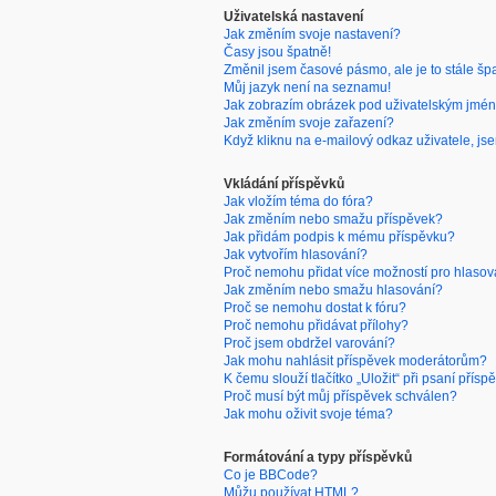
Uživatelská nastavení
Jak změním svoje nastavení?
Časy jsou špatně!
Změnil jsem časové pásmo, ale je to stále šp
Můj jazyk není na seznamu!
Jak zobrazím obrázek pod uživatelským jmé
Jak změním svoje zařazení?
Když kliknu na e-mailový odkaz uživatele, jse
Vkládání příspěvků
Jak vložím téma do fóra?
Jak změním nebo smažu příspěvek?
Jak přidám podpis k mému příspěvku?
Jak vytvořím hlasování?
Proč nemohu přidat více možností pro hlasov
Jak změním nebo smažu hlasování?
Proč se nemohu dostat k fóru?
Proč nemohu přidávat přílohy?
Proč jsem obdržel varování?
Jak mohu nahlásit příspěvek moderátorům?
K čemu slouží tlačítko „Uložit“ při psaní přísp
Proč musí být můj příspěvek schválen?
Jak mohu oživit svoje téma?
Formátování a typy příspěvků
Co je BBCode?
Můžu používat HTML?