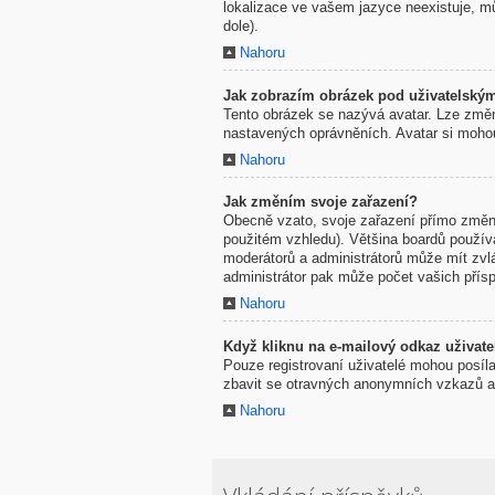
lokalizace ve vašem jazyce neexistuje, mů
dole).
Nahoru
Jak zobrazím obrázek pod uživatelsk
Tento obrázek se nazývá avatar. Lze změni
nastavených oprávněních. Avatar si mohou 
Nahoru
Jak změním svoje zařazení?
Obecně vzato, svoje zařazení přímo změni
použitém vzhledu). Většina boardů používaj
moderátorů a administrátorů může mít zvl
administrátor pak může počet vašich přísp
Nahoru
Když kliknu na e-mailový odkaz uživatel
Pouze registrovaní uživatelé mohou posíla
zbavit se otravných anonymních vzkazů a r
Nahoru