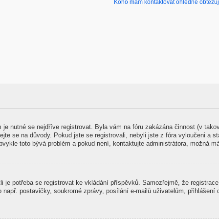
Koho mám kontaktovat ohledně obtěžujíc
m je nutné se nejdříve registrovat. Byla vám na fóru zakázána činnost (v tak
jte se na důvody. Pokud jste se registrovali, nebyli jste z fóra vyloučeni a s
Obvykle toto bývá problém a pokud není, kontaktujte administrátora, možná m
stli je potřeba se registrovat ke vkládání příspěvků. Samozřejmě, že registra
př. postavičky, soukromé zprávy, posílání e-mailů uživatelům, přihlášení do