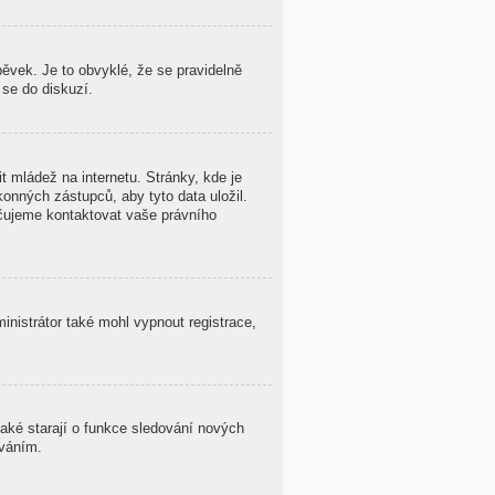
ěvek. Je to obvyklé, že se pravidelně
 se do diskuzí.
 mládež na internetu. Stránky, kde je
onných zástupců, aby tyto data uložil.
oručujeme kontaktovat vaše právního
ministrátor také mohl vypnout registrace,
také starají o funkce sledování nových
ováním.