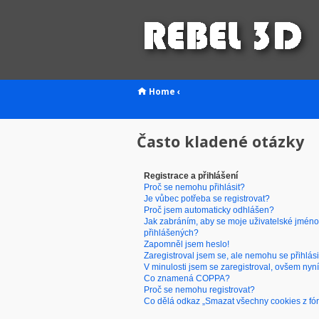
Home
‹
Často kladené otázky
Registrace a přihlášení
Proč se nemohu přihlásit?
Je vůbec potřeba se registrovat?
Proč jsem automaticky odhlášen?
Jak zabráním, aby se moje uživatelské jméno
přihlášených?
Zapomněl jsem heslo!
Zaregistroval jsem se, ale nemohu se přihlási
V minulosti jsem se zaregistroval, ovšem nyní
Co znamená COPPA?
Proč se nemohu registrovat?
Co dělá odkaz „Smazat všechny cookies z fó